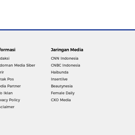
formasi
Jaringan Media
daksi
CNN Indonesia
doman Media Siber
CNBC Indonesia
rir
Haibunda
tak Pos
Insertlive
dia Partner
Beautynesia
fo Iklan
Female Daily
ivacy Policy
CXO Media
sclaimer