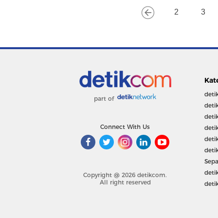
2
3
Kat
deti
part of
deti
deti
Connect With Us
deti
deti
deti
Sepa
deti
Copyright @ 2026 detikcom.
All right reserved
deti