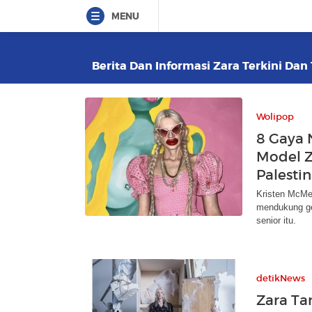
MENU
Berita Dan Informasi Zara Terkini Dan 
Wolipop
8 Gaya 
Model Z
Palesti
Kristen McMen
mendukung gen
senior itu.
detikNews
Zara Ta