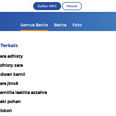
Daftar MPC
Masuk
Semua Berita
Berita
Foto
Terkait:
ara adhisty
dhisty zara
idwan kamil
ara jkt48
amillia laetitia azzahra
aki pohan
iskon