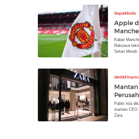
Sepakbola
Apple d
Manches
Kabar Manches
Raksasa tekno
Setan Merah.
detikFinanc
Mantan 
Perusah
Pablo Isla di
mantan CEO r
Zara.