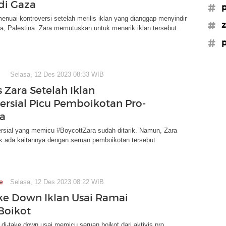
 di Gaza
#p
enuai kontroversi setelah merilis iklan yang dianggap menyindir
#z
za, Palestina. Zara memutuskan untuk menarik iklan tersebut.
#p
Selasa, 12 Des 2023 08:33 WIB
 Zara Setelah Iklan
ersial Picu Pemboikotan Pro-
na
ersial yang memicu #BoycottZara sudah ditarik. Namun, Zara
k ada kaitannya dengan seruan pemboikotan tersebut.
e
Selasa, 12 Des 2023 08:22 WIB
ke Down Iklan Usai Ramai
Boikot
t di-take down usai memicu seruan boikot dari aktivis pro