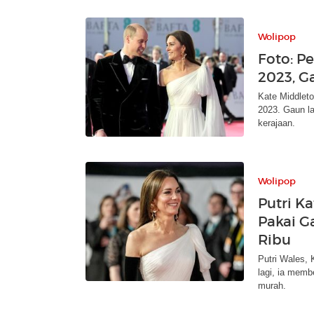
Wolipop
Foto: P
2023, G
Kate Middlet
2023. Gaun la
kerajaan.
Wolipop
Putri K
Pakai G
Ribu
Putri Wales, 
lagi, ia memb
murah.