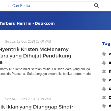
Terbaru Hari Ini - Detikcom
Selasa, 12 Des 2023 20:00 WIB
Tag 
Nyentrik Kristen McMenamy,
#z
ara yang Dihujat Pendukung
na
#a
amy ikut kena hujat setelah muncul di iklan Zara yang diduga
#r
osida Palestina. Suka bergaya eksentrik, berikut potret model
#z
#c
#z
Selasa, 12 Des 2023 14:19 WIB
#d
rik Iklan yang Dianggap Sindir