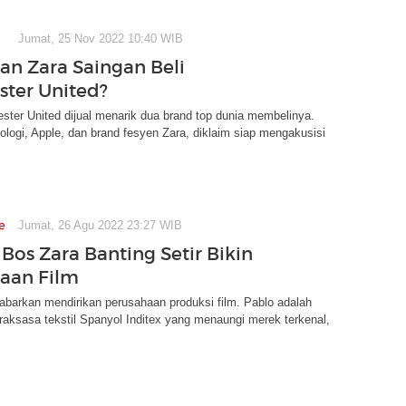
Jumat, 25 Nov 2022 10:40 WIB
an Zara Saingan Beli
ter United?
ter United dijual menarik dua brand top dunia membelinya.
logi, Apple, dan brand fesyen Zara, diklaim siap mengakusisi
e
Jumat, 26 Agu 2022 23:27 WIB
Bos Zara Banting Setir Bikin
aan Film
kabarkan mendirikan perusahaan produksi film. Pablo adalah
aksasa tekstil Spanyol Inditex yang menaungi merek terkenal,