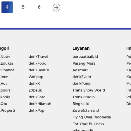
4
5
6
egori
Layanan
In
kNews
detikTravel
berbuatbaik.id
Re
kEdukasi
detikFood
Pasang Mata
Pe
kFinance
detikHealth
Adsmart
Ka
kInet
Wolipop
detikEvent
Ko
kHot
detikX
detikPoint
Me
kSport
20Detik
Trans Snow World
In
kbola
detikFoto
Trans Studio
Pr
kOto
detikHikmah
Bingkai.id
Di
kProperti
detikPop
Ziswafctarsa.id
Flying Over Indonesia
For Your Business
rekomendit