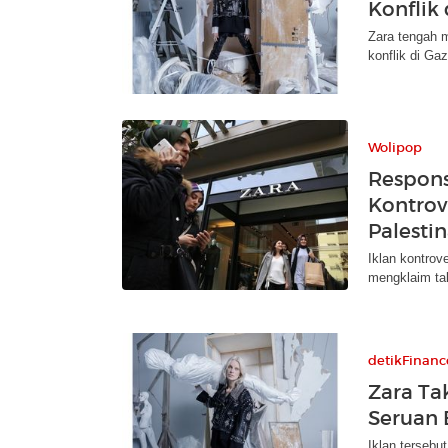
Konflik
Zara tengah m
konflik di Ga
Wolipop
Respons
Kontrov
Palesti
Iklan kontrov
mengklaim ta
detikFinanc
Zara Ta
Seruan 
Iklan tersebu