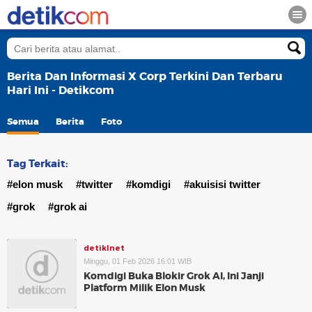
Berita Dan Informasi X Corp Terkini Dan Terbaru
Hari Ini - Detikcom
Semua
Berita
Foto
Tag Terkait:
#elon musk
#twitter
#komdigi
#akuisisi twitter
#grok
#grok ai
detikInet
Minggu, 01 Feb 2026 16:01 WIB
Komdigi Buka Blokir Grok AI, Ini Janji
Platform Milik Elon Musk