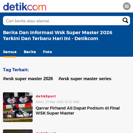
Berita Dan Informasi Wsk Super Master 2026
Terkini Dan Terbaru Hari Ini - Detikcom
Semua
Berita
Foto
Tag Terkait:
#wsk super master 2026
#wsk super master series
detikSport
Senin, 23 Mar 2026 10:52 WIB
Qarrar Firhand Ali Dapat Podium di Final
WSK Super Master