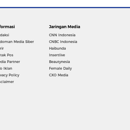
formasi
Jaringan Media
daksi
CNN Indonesia
doman Media Siber
CNBC Indonesia
rir
Haibunda
tak Pos
Insertlive
dia Partner
Beautynesia
fo Iklan
Female Daily
ivacy Policy
CXO Media
sclaimer