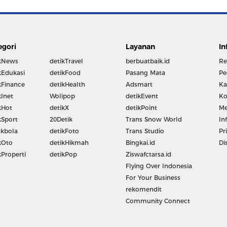
egori
Layanan
In
kNews
detikTravel
berbuatbaik.id
Re
kEdukasi
detikFood
Pasang Mata
Pe
kFinance
detikHealth
Adsmart
Ka
kInet
Wolipop
detikEvent
Ko
kHot
detikX
detikPoint
Me
kSport
20Detik
Trans Snow World
In
kbola
detikFoto
Trans Studio
Pr
kOto
detikHikmah
Bingkai.id
Di
kProperti
detikPop
Ziswafctarsa.id
Flying Over Indonesia
For Your Business
rekomendit
Community Connect