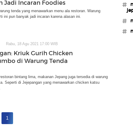
n Jadi Incaran Foodies
#m
je
warung tenda yang menawarkan menu ala restoran. Warung
i ini pun banyak jadi incaran karena alasan ini.
#m
#m
Rabu, 18 Agu 2021 17:00 WIB
gan: Kriuk Gurih Chicken
umbo di Warung Tenda
restoran bintang lima, makanan Jepang juga tersedia di warung
ma. Seperti di Jejepangan yang menawarkan chicken katsu
.
1