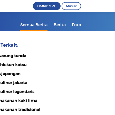
Daftar MPC
Masuk
Semua Berita
Berita
Foto
Terkait:
arung tenda
hicken katsu
ejepangan
uliner jakarta
uliner legendaris
akanan kaki lima
akanan tradisional