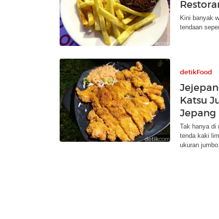
Restora
Kini banyak 
tendaan sepert
detikFood
Jejepan
Katsu J
Jepang
Tak hanya di 
tenda kaki li
ukuran jumbo