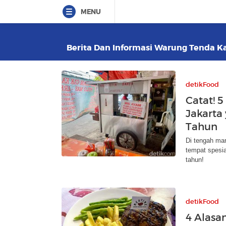
MENU
Berita Dan Informasi Warung Tenda Kak
detikFood
Catat! 
Jakarta
Tahun
Di tengah ma
tempat spesia
tahun!
detikFood
4 Alasa