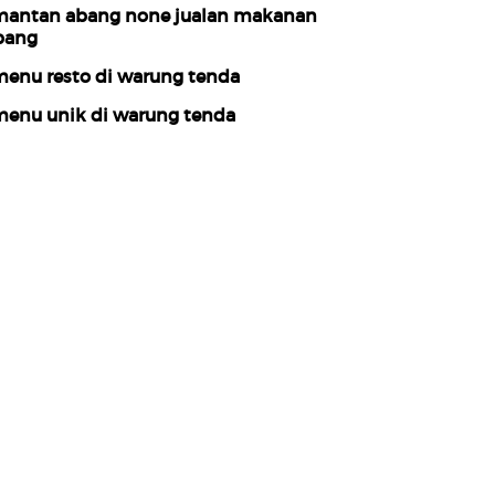
antan abang none jualan makanan
pang
enu resto di warung tenda
enu unik di warung tenda