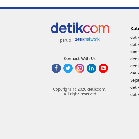
Kat
deti
part of
deti
deti
Connect With Us
deti
deti
deti
Sepa
deti
Copyright @ 2026 detikcom.
All right reserved
deti