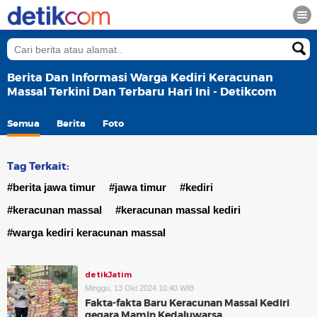
Berita Dan Informasi Warga Kediri Keracunan
Massal Terkini Dan Terbaru Hari Ini - Detikcom
Semua
Berita
Foto
Tag Terkait:
#berita jawa timur
#jawa timur
#kediri
#keracunan massal
#keracunan massal kediri
#warga kediri keracunan massal
detikJatim
Minggu, 13 Okt 2024 10:40 WIB
Fakta-fakta Baru Keracunan Massal Kediri
gegara Mamin Kedaluwarsa