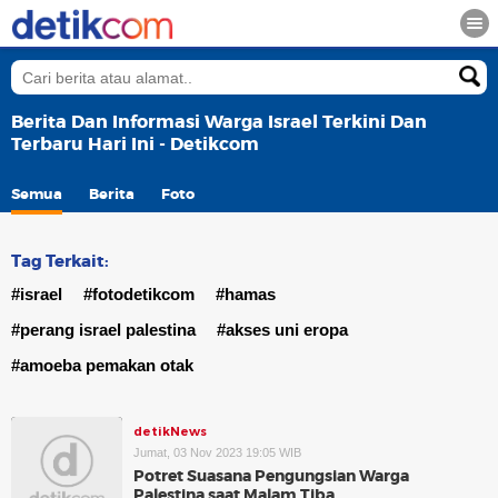
Berita Dan Informasi Warga Israel Terkini Dan
Terbaru Hari Ini - Detikcom
Semua
Berita
Foto
Tag Terkait:
#israel
#fotodetikcom
#hamas
#perang israel palestina
#akses uni eropa
#amoeba pemakan otak
detikNews
Jumat, 03 Nov 2023 19:05 WIB
Potret Suasana Pengungsian Warga
Palestina saat Malam Tiba