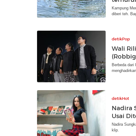
Kampung Meng
diberi teh. B
detikPop
Wali Ril
(Robbigh
Berbeda dari l
menghadirkan
detikHot
Nadira 
Usai Di
Nadira Sungkar
klip.