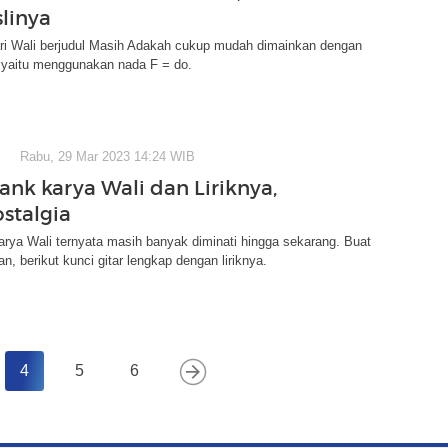
linya
ari Wali berjudul Masih Adakah cukup mudah dimainkan dengan
, yaitu menggunakan nada F = do.
Rabu, 29 Mar 2023 14:24 WIB
ank karya Wali dan Liriknya,
ostalgia
rya Wali ternyata masih banyak diminati hingga sekarang. Buat
n, berikut kunci gitar lengkap dengan liriknya.
4
5
6