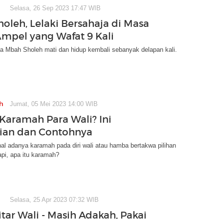
Selasa, 26 Sep 2023 17:47 WIB
oleh, Lelaki Bersahaja di Masa
mpel yang Wafat 9 Kali
a Mbah Sholeh mati dan hidup kembali sebanyak delapan kali.
h
Jumat, 05 Mei 2023 14:00 WIB
 Karamah Para Wali? Ini
ian dan Contohnya
l adanya karamah pada diri wali atau hamba bertakwa pilihan
pi, apa itu karamah?
Selasa, 25 Apr 2023 07:32 WIB
tar Wali - Masih Adakah, Pakai