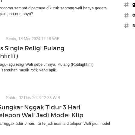
#g
goran sempat dipercaya dikutuk seorang wali hanya gegara
agaimana ceritanya?
#o
#r
Senin, 18 Mar 2024 12:18 WIB
is Single Religi Pulang
firlii)
agu-lagu religi Wali sebelumnya, Pulang (Robbighfirlii)
 sentuhan musik rock yang apik.
Sabtu, 02 Des 2023 12:35 WIB
Sungkar Nggak Tidur 3 Hari
telepon Wali Jadi Model Klip
 nggak tidur 3 hari. Itu terjadi usai ia ditelepon Wali jadi model