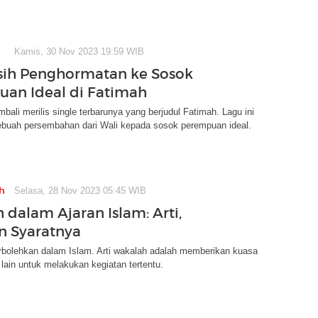
Kamis, 30 Nov 2023 19:59 WIB
sih Penghormatan ke Sosok
an Ideal di Fatimah
bali merilis single terbarunya yang berjudul Fatimah. Lagu ini
buah persembahan dari Wali kepada sosok perempuan ideal.
h
Selasa, 28 Nov 2023 05:45 WIB
 dalam Ajaran Islam: Arti,
an Syaratnya
rbolehkan dalam Islam. Arti wakalah adalah memberikan kuasa
lain untuk melakukan kegiatan tertentu.