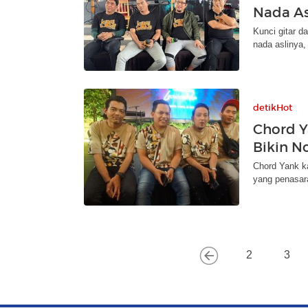
Nada As
Kunci gitar d
nada aslinya
detikHot
Chord Y
Bikin N
Chord Yank ka
yang penasara
2
3