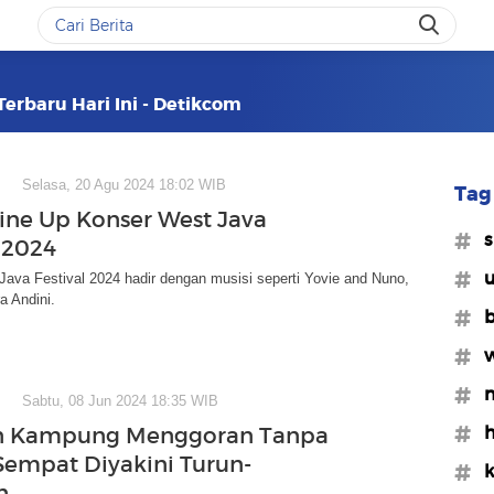
Terbaru Hari Ini - Detikcom
Selasa, 20 Agu 2024 18:02 WIB
Tag 
Line Up Konser West Java
#s
l 2024
#u
ava Festival 2024 hadir dengan musisi seperti Yovie and Nuno,
ra Andini.
#b
#w
#n
Sabtu, 08 Jun 2024 18:35 WIB
#
n Kampung Menggoran Tanpa
empat Diyakini Turun-
#k
n