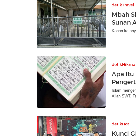
detikTravel
Mbah Sh
Sunan A
Konon katany
detikHikma
Apa Itu
Pengert
Islam mengena
Allah SWT. Ta
detikHot
Kunci Gi