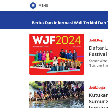
MENU
Berita Dan Informasi Wali Terkini Dan 
detikPop
Daftar 
Festiva
Konser West J
Nidji, dan Tia
detikJogja
Kutuka
Sumur S
temuru