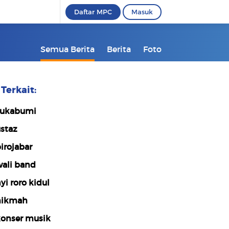
Daftar MPC
Masuk
Semua Berita
Berita
Foto
Terkait:
ukabumi
staz
irojabar
ali band
yi roro kidul
hikmah
onser musik