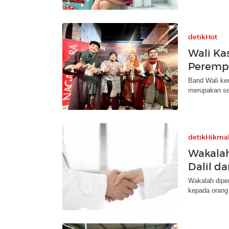
detikHot
Wali Ka
Perempu
Band Wali kem
merupakan se
detikHikma
Wakalah
Dalil d
Wakalah dipe
kepada orang 