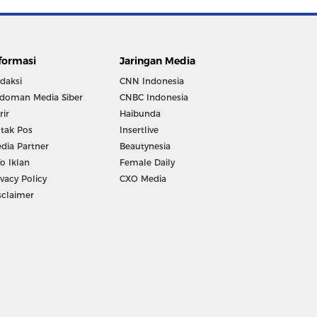
formasi
Jaringan Media
daksi
CNN Indonesia
doman Media Siber
CNBC Indonesia
rir
Haibunda
tak Pos
Insertlive
dia Partner
Beautynesia
fo Iklan
Female Daily
ivacy Policy
CXO Media
sclaimer