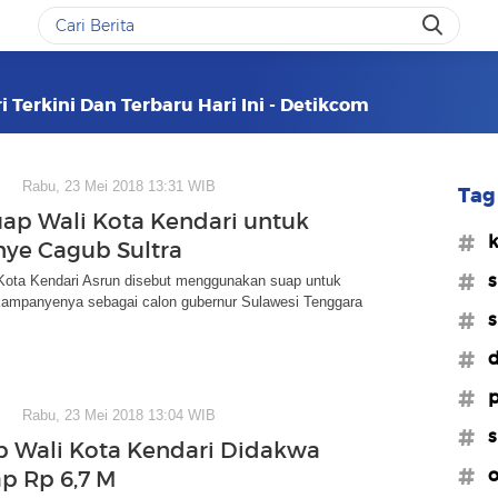
 Terkini Dan Terbaru Hari Ini - Detikcom
Rabu, 23 Mei 2018 13:31 WIB
Tag 
ap Wali Kota Kendari untuk
#k
ye Cagub Sultra
#s
Kota Kendari Asrun disebut menggunakan suap untuk
kampanyenya sebagai calon gubernur Sulawesi Tenggara
#s
#d
#p
Rabu, 23 Mei 2018 13:04 WIB
#s
 Wali Kota Kendari Didakwa
#o
ap Rp 6,7 M