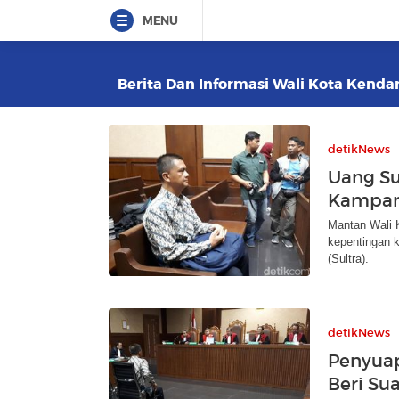
MENU
Berita Dan Informasi Wali Kota Kendari
detikNews
Uang Su
Kampan
Mantan Wali 
kepentingan 
(Sultra).
detikNews
Penyuap
Beri Su