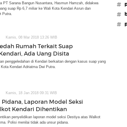
ma PT Sarana Bangun Nusantara, Hasmun Hamzah, didakwa
#p
ng suap Rp 6,7 miliar ke Wali Kota Kendari Asrun dan
#b
 Putra.
#p
Kamis, 08 Mar 2018 13:26 WIB
edah Rumah Terkait Suap
Kendari, Ada Uang Disita
n penggeledahan di Kendari berkaitan dengan kasus suap yang
 Kota Kendari Adriatma Dwi Putra.
Kamis, 18 Jan 2018 09:31 WIB
 Pidana, Laporan Model Seksi
lkot Kendari Dihentikan
ntikan penyelidikan laporan model seksi Destiya atas Walkot
tma. Polisi menilai tidak ada unsur pidana.