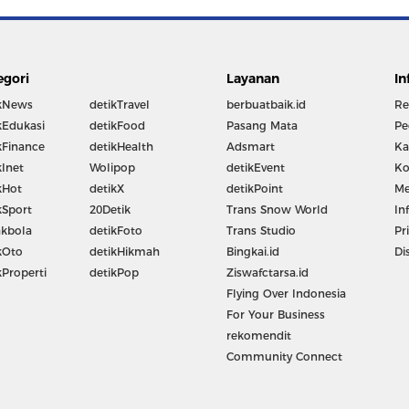
egori
Layanan
In
kNews
detikTravel
berbuatbaik.id
Re
kEdukasi
detikFood
Pasang Mata
Pe
kFinance
detikHealth
Adsmart
Ka
kInet
Wolipop
detikEvent
Ko
kHot
detikX
detikPoint
Me
kSport
20Detik
Trans Snow World
In
kbola
detikFoto
Trans Studio
Pr
kOto
detikHikmah
Bingkai.id
Di
kProperti
detikPop
Ziswafctarsa.id
Flying Over Indonesia
For Your Business
rekomendit
Community Connect