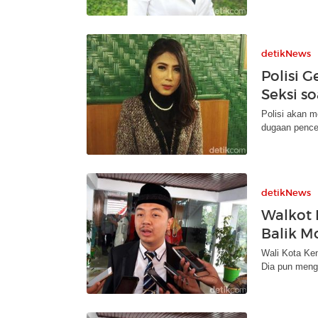
detikNews
Polisi 
Seksi s
Polisi akan m
dugaan pencem
detikNews
Walkot 
Balik M
Wali Kota Ken
Dia pun mengk