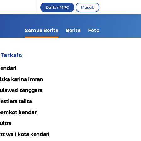
Daftar MPC
Masuk
Semua Berita
Berita
Foto
Terkait:
endari
iska karina imran
ulawesi tenggara
estiara talita
emkot kendari
ultra
tt wali kota kendari