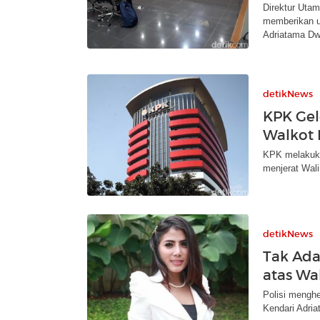
Direktur Uta
memberikan ua
Adriatama Dwi
detikNews
KPK Gel
Walkot 
KPK melakuka
menjerat Wali
detikNews
Tak Ada
atas Wa
Polisi menghe
Kendari Adria