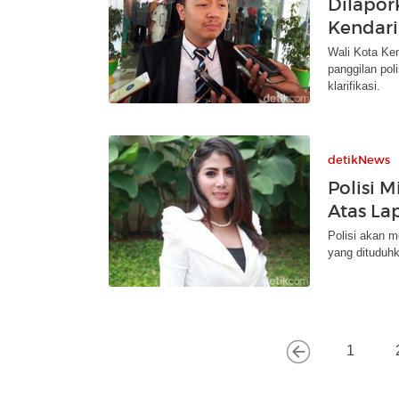
Dilapor
Kendari
Wali Kota Ken
panggilan poli
klarifikasi.
detikNews
Polisi M
Atas La
Polisi akan m
yang dituduhk
1