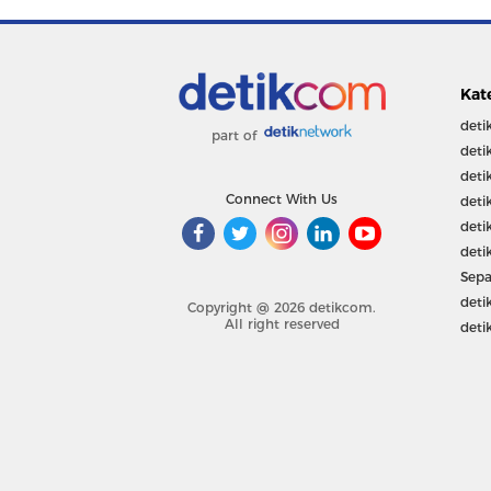
Kat
deti
part of
deti
deti
Connect With Us
deti
deti
deti
Sepa
deti
Copyright @ 2026 detikcom.
All right reserved
deti