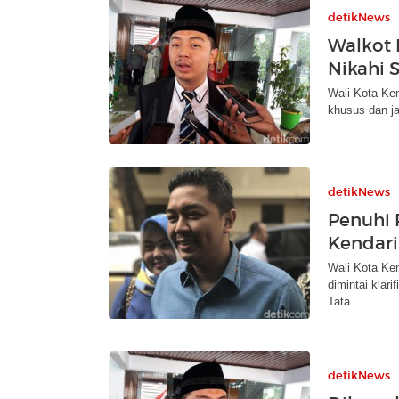
detikNews
Walkot 
Nikahi S
Wali Kota Ken
khusus dan ja
detikNews
Penuhi P
Kendari 
Wali Kota Ken
dimintai klari
Tata.
detikNews