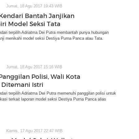
Jumat, 18 Agu 2017 19:43 WIB
Kendari Bantah Janjikan
iri Model Seksi Tata
dari terpilih Adriatma Dei Putra membantah punya hubungan
nji menikahi model seksi Destiya Purna Panca atau Tata.
Jumat, 18 Agu 2017 15:16 WIB
anggilan Polisi, Wali Kota
Ditemani Istri
dari terpilih Adriatma Dwi Putra memenuhi panggilan polisi untuk
fikasi terkait laporan model seksi Destiya Purna Panca alias
Kamis, 17 Agu 2017 22:47 WIB