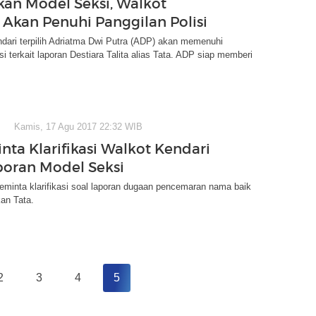
kan Model Seksi, Walkot
 Akan Penuhi Panggilan Polisi
dari terpilih Adriatma Dwi Putra (ADP) akan memenuhi
si terkait laporan Destiara Talita alias Tata. ADP siap memberi
Kamis, 17 Agu 2017 22:32 WIB
inta Klarifikasi Walkot Kendari
poran Model Seksi
eminta klarifikasi soal laporan dugaan pencemaran nama baik
an Tata.
2
3
4
5