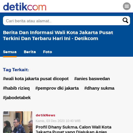
Berita Dan Informasi Wali Kota Jakarta Pusat
Terkini Dan Terbaru Hari Ini - Detikcom
Semua
Berita
Foto
Tag Terkait:
#wali kota jakarta pusat dicopot
#anies baswedan
#habib rizieq
#pemprov dki jakarta
#dhany sukma
#jabodetabek
detikNews
Kamis, 03 Des 2020 10:40 WIB
Profil Dhany Sukma, Calon Wali Kota
Jakarta Pusat yang Diajukan Anies