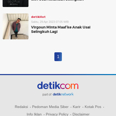
detikHot
Sabtu, 29 Apr 2023 07:05 WIB
Virgoun Minta Maaf ke Anak Usai
Selingkuh Lagi
1
part of
Redaksi
Pedoman Media Siber
Karir
Kotak Pos
Info Iklan
Privacy Policy
Disclaimer