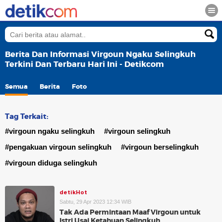
Berita Dan Informasi Virgoun Ngaku Selingkuh
Terkini Dan Terbaru Hari Ini - Detikcom
Semua
Berita
Foto
Tag Terkait:
#virgoun ngaku selingkuh
#virgoun selingkuh
#pengakuan virgoun selingkuh
#virgoun berselingkuh
#virgoun diduga selingkuh
detikHot
Sabtu, 29 Apr 2023 12:34 WIB
Tak Ada Permintaan Maaf Virgoun untuk
Istri Usai Ketahuan Selingkuh