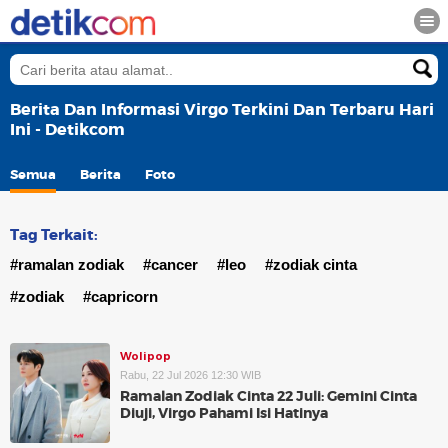
Berita Dan Informasi Virgo Terkini Dan Terbaru Hari
Ini - Detikcom
Semua
Berita
Foto
Tag Terkait:
#ramalan zodiak
#cancer
#leo
#zodiak cinta
#zodiak
#capricorn
Wolipop
Rabu, 22 Jul 2026 12:30 WIB
Ramalan Zodiak Cinta 22 Juli: Gemini Cinta
Diuji, Virgo Pahami Isi Hatinya