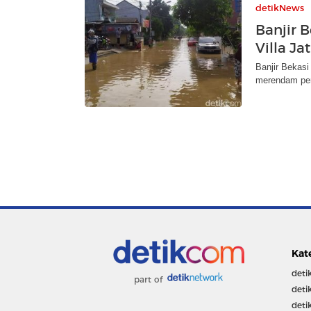
detikNews
Banjir B
Villa J
Banjir Bekasi
merendam per
Kat
deti
part of
deti
deti