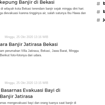
rkepung Banjir di Bekasi
#b
 di wilayah kota Bekasi terendam banjir sejak minggu dini hari.
#b
a dievakuasi karena tingginya air, salah satunya Ibu Hawa dan
#j
Minggu, 25 Okt 2020 13:16 WIB
ra Banjir Jatirasa Bekasi
am perumahan Villa Jatirasa, Bekasi, Jawa Barat, Minggu
Berikut foto-fotonya dari udara.
Minggu, 25 Okt 2020 13:15 WIB
asarnas Evakuasi Bayi di
anjir Jatirasa
nas mengevakuasi bayi dan orang tuanya saat banjir di