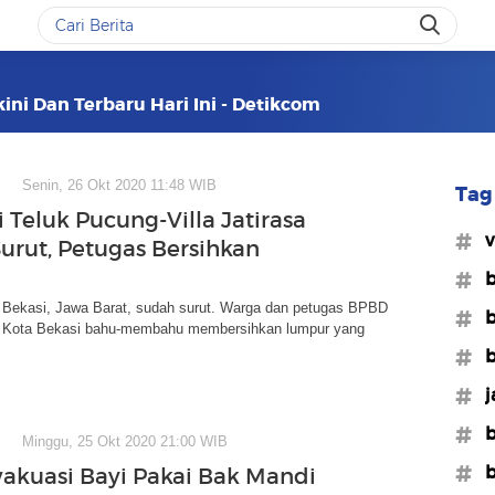
kini Dan Terbaru Hari Ini - Detikcom
Senin, 26 Okt 2020 11:48 WIB
Tag 
i Teluk Pucung-Villa Jatirasa
#v
Surut, Petugas Bersihkan
#b
ta Bekasi, Jawa Barat, sudah surut. Warga dan petugas BPBD
#b
 Kota Bekasi bahu-membahu membersihkan lumpur yang
#b
#j
#
Minggu, 25 Okt 2020 21:00 WIB
#b
vakuasi Bayi Pakai Bak Mandi