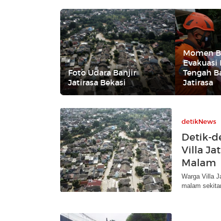
Momen B
Evakuasi 
Foto Udara Banjir
Tengah Ba
Jatirasa Bekasi
Jatirasa
detikNews
Detik-d
Villa Ja
Malam
Warga Villa J
malam sekita