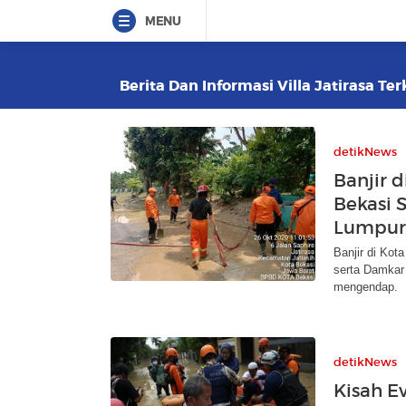
MENU
Berita Dan Informasi Villa Jatirasa Ter
detikNews
Banjir d
Bekasi 
Lumpur
Banjir di Ko
serta Damkar
mengendap.
detikNews
Kisah E