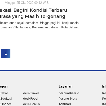
Minggu, 25 Okt 2020 09:12 WIB
ekasi, Begini Kondisi Terbaru
atirasa yang Masih Tergenang
 belum surut sejak semalam. Hingga pagi ini, banjir masih
umahan Villa Jatirasa, Kecamatan Jatiasih, Kota Bekasi.
1
egori
Layanan
In
kNews
detikTravel
berbuatbaik.id
Re
kEdukasi
detikFood
Pasang Mata
Pe
kFinance
detikHealth
Adsmart
Ka