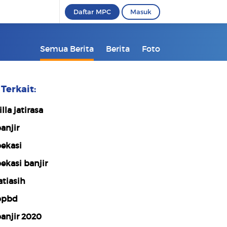
Daftar MPC
Masuk
Semua Berita
Berita
Foto
Terkait:
illa jatirasa
anjir
ekasi
ekasi banjir
atiasih
bpbd
anjir 2020