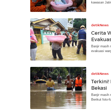
kawasan Jatir
detikNews
Cerita W
Evakuasi
Banjir masih 
evakuasi warg
detikNews
Terkini!
Bekasi
Banjir masih 
Berikut foto-f