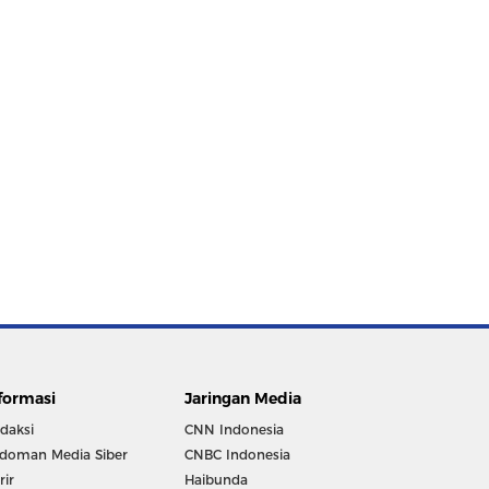
formasi
Jaringan Media
daksi
CNN Indonesia
doman Media Siber
CNBC Indonesia
rir
Haibunda