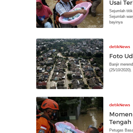
Usai Te
Sejumlah titik
Sejumlah warg
bayinya
detikNews
Foto Uda
Banjir merend
(25/10/2020). 
detikNews
Momen B
Tengah B
Petugas Basar