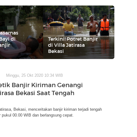
asarnas
Bayi di
Terkini! Potret Banjir
njir
di Villa Jatirasa
Bekasi
Minggu, 25 Okt 2020 10:34 WIB
etik Banjir Kiriman Genangi
tirasa Bekasi Saat Tengah
atirasa, Bekasi, menceritakan banjir kiriman terjadi tengah
r pukul 00.00 WIB dan berlangsung cepat.