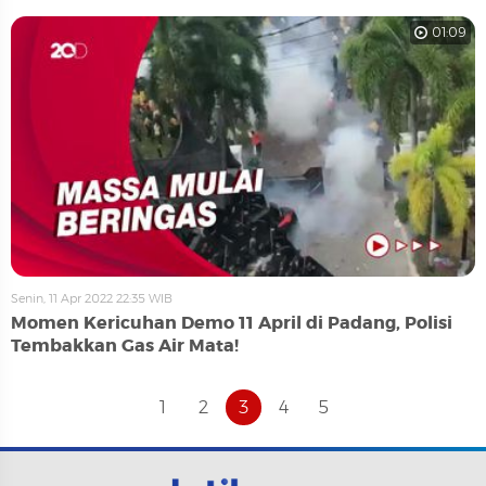
01:09
Senin, 11 Apr 2022 22:35 WIB
Momen Kericuhan Demo 11 April di Padang, Polisi
Tembakkan Gas Air Mata!
1
2
3
4
5