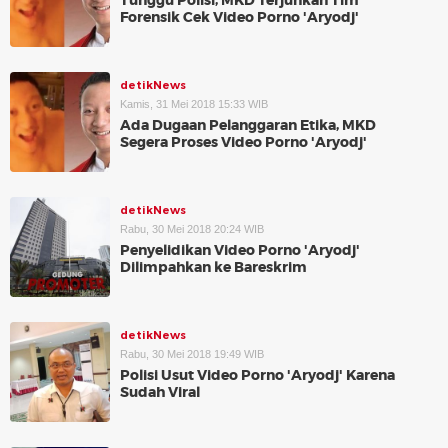
Tunggu Polisi, MKD Terjunkan Tim
Forensik Cek Video Porno 'Aryodj'
detikNews
Kamis, 31 Mei 2018 15:33 WIB
Ada Dugaan Pelanggaran Etika, MKD
Segera Proses Video Porno 'Aryodj'
detikNews
Rabu, 30 Mei 2018 20:24 WIB
Penyelidikan Video Porno 'Aryodj'
Dilimpahkan ke Bareskrim
detikNews
Rabu, 30 Mei 2018 19:49 WIB
Polisi Usut Video Porno 'Aryodj' Karena
Sudah Viral