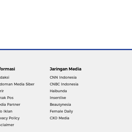
formasi
Jaringan Media
daksi
CNN Indonesia
doman Media Siber
CNBC Indonesia
rir
Haibunda
tak Pos
Insertlive
dia Partner
Beautynesia
fo Iklan
Female Daily
ivacy Policy
CXO Media
sclaimer