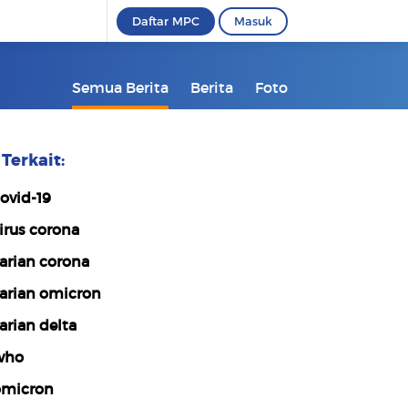
Daftar MPC
Masuk
Semua Berita
Berita
Foto
Terkait:
ovid-19
irus corona
arian corona
arian omicron
arian delta
who
micron