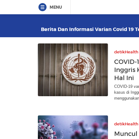
MENU
Berita Dan Informasi Varian Covid 19 T
detikHealth
COVID-19
Inggris
Hal Ini
COVID-19 vari
kasus di Ingg
menggunakan
detikHealth
Muncul 