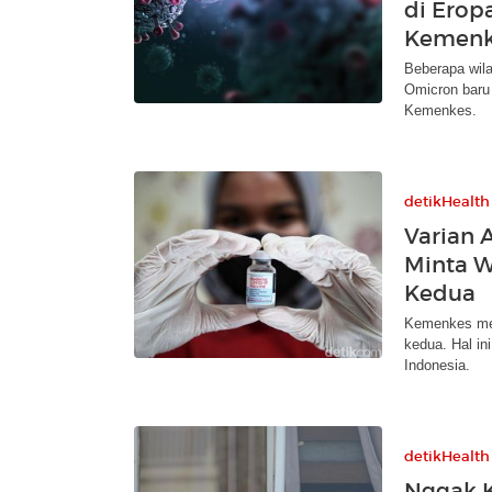
di Eropa
Kemenk
Beberapa wil
Omicron baru 
Kemenkes.
detikHealth
Varian 
Minta W
Kedua
Kemenkes men
kedua. Hal i
Indonesia.
detikHealth
Nggak K