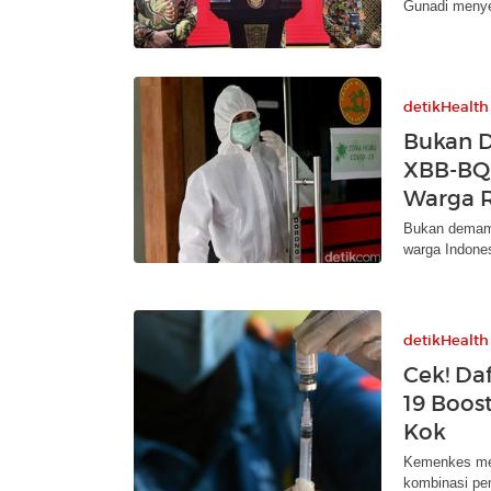
Gunadi menyeb
detikHealth
Bukan D
XBB-BQ.
Warga R
Bukan demam,
warga Indones
detikHealth
Cek! Da
19 Boos
Kok
Kemenkes meng
kombinasi pe