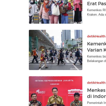
Erat Pa
Kemenkes RI 
Kraken. Ada s
detikHealth
Kemenk
Varian 
Kemenkes bic
Belakangan di
detikHealth
Menkes 
di Indo
Pemerintah I