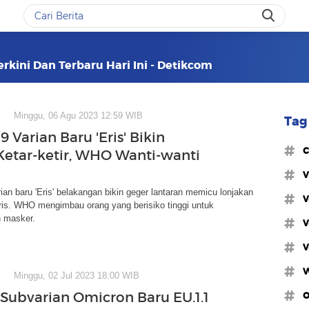
erkini Dan Terbaru Hari Ini - Detikcom
Minggu, 06 Agu 2023 12:59 WIB
Tag 
 Varian Baru 'Eris' Bikin
#c
 Ketar-ketir, WHO Wanti-wanti
#v
an baru 'Eris' belakangan bikin geger lantaran memicu lonjakan
#v
ris. WHO mengimbau orang yang berisiko tinggi untuk
 masker.
#v
#v
#
Minggu, 02 Jul 2023 18:00 WIB
#o
Subvarian Omicron Baru EU.1.1