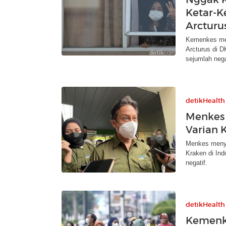
Ketar-K
Arcturu
Kemenkes mel
Arcturus di D
sejumlah neg
detikHealth
Menkes 
Varian 
Menkes menye
Kraken di Ind
negatif.
detikHealth
Kemenke