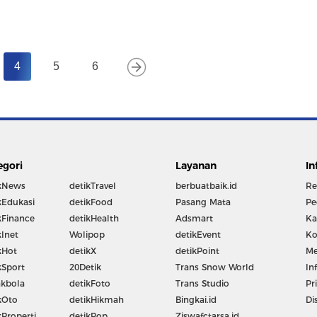
4
5
6
egori
Layanan
In
kNews
detikTravel
berbuatbaik.id
Re
kEdukasi
detikFood
Pasang Mata
Pe
kFinance
detikHealth
Adsmart
Ka
kInet
Wolipop
detikEvent
Ko
kHot
detikX
detikPoint
Me
kSport
20Detik
Trans Snow World
In
kbola
detikFoto
Trans Studio
Pr
kOto
detikHikmah
Bingkai.id
Di
kProperti
detikPop
Ziswafctarsa.id