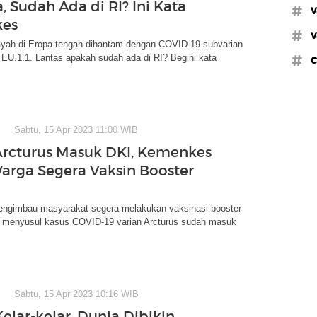
, Sudah Ada di RI? Ini Kata
#v
es
#v
ayah di Eropa tengah dihantam dengan COVID-19 subvarian
EU.1.1. Lantas apakah sudah ada di RI? Begini kata
#c
Sabtu, 15 Apr 2023 11:00 WIB
Arcturus Masuk DKI, Kemenkes
arga Segera Vaksin Booster
gimbau masyarakat segera melakukan vaksinasi booster
ni menyusul kasus COVID-19 varian Arcturus sudah masuk
Sabtu, 15 Apr 2023 10:16 WIB
elar-kelar, Dunia Dibikin