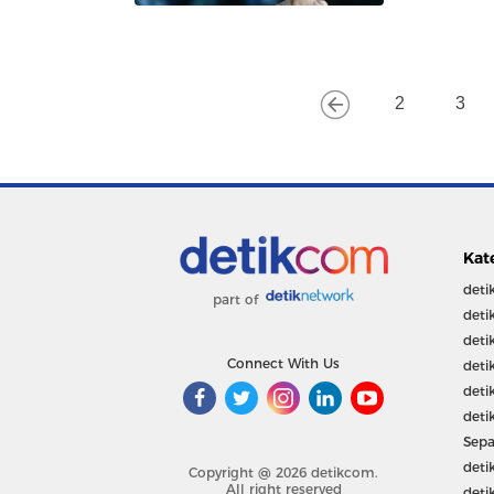
2
3
Kat
deti
part of
deti
deti
Connect With Us
deti
deti
deti
Sepa
deti
Copyright @ 2026 detikcom.
All right reserved
deti