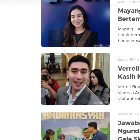
Rabu, 16 Jul
Mayang
Bertem
Mayang Lu
untuk bert
harapannya
Selasa, 15 Ju
Verrel
Kasih 
Verrell Bra
Vanessa An
silaturahm
Selasa, 15 Ju
Jawaba
Ngunda
Gala S