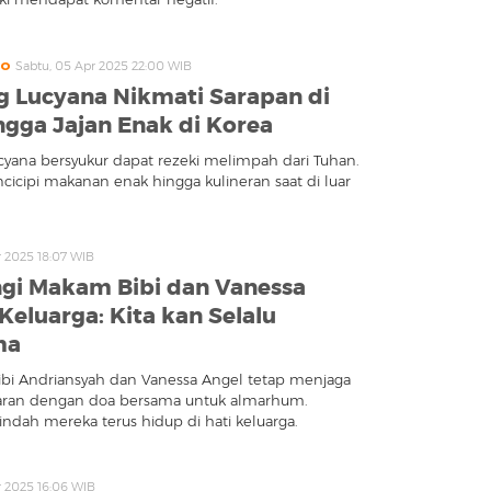
to
Sabtu, 05 Apr 2025 22:00 WIB
 Lucyana Nikmati Sarapan di
ingga Jajan Enak di Korea
yana bersyukur dapat rezeki melimpah dari Tuhan.
ncicipi makanan enak hingga kulineran saat di luar
r 2025 18:07 WIB
gi Makam Bibi dan Vanessa
Keluarga: Kita kan Selalu
ma
ibi Andriansyah dan Vanessa Angel tetap menjaga
baran dengan doa bersama untuk almarhum.
ndah mereka terus hidup di hati keluarga.
r 2025 16:06 WIB