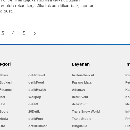
 oleh rekan kerja. Jika tak ada itikad baik, laporan
 dibuat.
3
4
5
egori
Layanan
In
kNews
detikTravel
berbuatbaik.id
Re
Edukasi
detikFood
Pasang Mata
Pe
Finance
detikHealth
Adsmart
Kar
Inet
Wolipop
detikEvent
Ko
Hot
detikX
detikPoint
Me
Sport
20Detik
Trans Snow World
Inf
kbola
detikFoto
Trans Studio
Pri
kOto
detikHikmah
Bingkai.id
Di