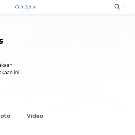
s
akaan
kaan ini
Foto
Video