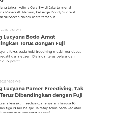
lang tahun kelima Gala Sky di Jakarta meriah
a Minecraft. Namun, keluarga Doddy Sudrajat
ak dilibatkan dalam acara tersebut.
r 2025 10:01 WIB
g Lucyana Bodo Amat
ingkan Terus dengan Fuji
yana fokus pada hobi freediving meski mendapat
gatif dari netizen. Dia ingin terus belajar dan
idup positif.
r 2025 16:06 WIB
 Lucyana Pamer Freediving, Tak
 Terus Dibandingkan dengan Fuji
yana kini aktif freediving, menyelam hingga 10
ah tiga bulan belajar. Ia tetap fokus pada kegiatan
ski mendapat komentar negatif.