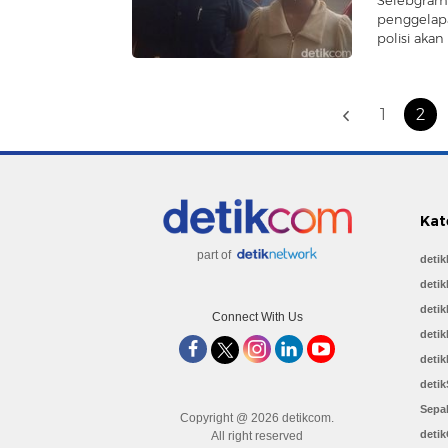
penggelapan
polisi akan
1
2
Kat
part of
deti
detik
detik
Connect With Us
detik
detik
detik
Sepa
Copyright @ 2026 detikcom.
deti
All right reserved