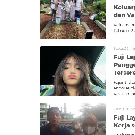
Keluar
dan Va
Keluarga r
Lebaran. S
Sabtu, 29 Ma
Fuji La
Pengg
Terser
Fujianti U
endorse ol
Kasus ini 
Kamis, 20 Ma
Fuji L
Kerja 
Selebgram 