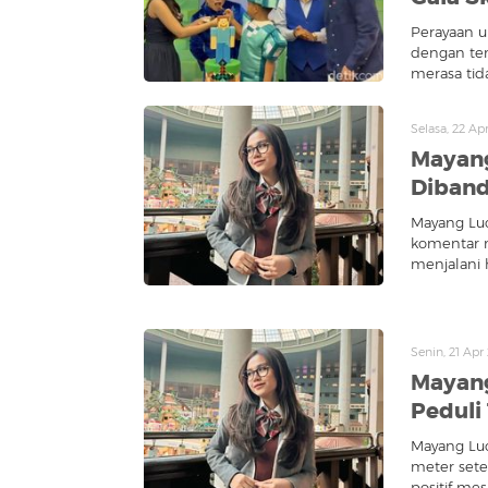
Perayaan u
dengan tem
merasa tid
Selasa, 22 Ap
Mayan
Diband
Mayang Luc
komentar ne
menjalani h
Senin, 21 Ap
Mayang
Peduli
Mayang Luc
meter setel
positif me