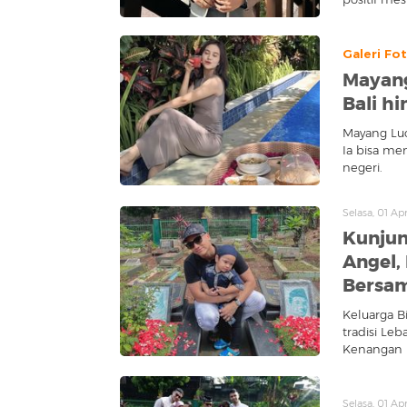
Galeri Fo
Mayang
Bali h
Mayang Luc
Ia bisa me
negeri.
Selasa, 01 Ap
Kunjun
Angel, 
Bersa
Keluarga B
tradisi Le
Kenangan i
Selasa, 01 Ap