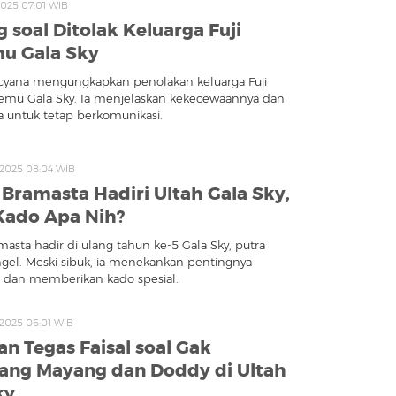
 2025 07:01 WIB
 soal Ditolak Keluarga Fuji
u Gala Sky
cyana mengungkapkan penolakan keluarga Fuji
emu Gala Sky. Ia menjelaskan kekecewaannya dan
 untuk tetap berkomunikasi.
l 2025 08:04 WIB
l Bramasta Hadiri Ultah Gala Sky,
Kado Apa Nih?
masta hadir di ulang tahun ke-5 Gala Sky, putra
gel. Meski sibuk, ia menekankan pentingnya
i dan memberikan kado spesial.
l 2025 06:01 WIB
n Tegas Faisal soal Gak
ng Mayang dan Doddy di Ultah
ky