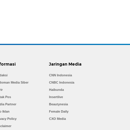
formasi
Jaringan Media
daksi
CNN Indonesia
doman Media Siber
CNBC Indonesia
ir
Haibunda
tak Pos
Insertlive
dia Partner
Beautynesia
o Iklan
Female Daily
vacy Policy
CXO Media
sclaimer