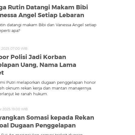
ga Rutin Datangi Makam Bibi
nessa Angel Setiap Lebaran
utin datangi makam Bibi dan Vanessa Angel setiap
eperti apa?
r 2025 07:00 WIB
por Polisi Jadi Korban
elapan Uang, Nama Lama
et
tami Putri melaporkan dugaan penggelapan honor
eh oknum rekan kerja dan mantan manajernya.
berlanjut ke ranah hukum.
r 2025 19:00 WIB
ayangkan Somasi kepada Rekan
soal Dugaan Penggelapan
Fuji An mengajukan somasi terkait dugaan