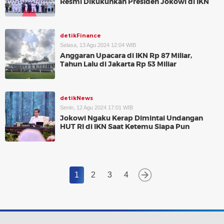
Resmi Dikukuhkan Presiden Jokowi di IKN
detikFinance
Selasa, 13 Agu 2024 12:04 WIB
Anggaran Upacara di IKN Rp 87 Miliar,
Tahun Lalu di Jakarta Rp 53 Miliar
detikNews
Senin, 12 Agu 2024 17:01 WIB
Jokowi Ngaku Kerap Dimintai Undangan
HUT RI di IKN Saat Ketemu Siapa Pun
1
2
3
4