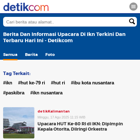
Berita Dan Informasi Upacara Di Ikn Terkini Dan
Terbaru Hari Ini - Detikcom
Semua
Berita
Foto
Tag Terkait:
#ikn
#hut ke-79 ri
#hut ri
#ibu kota nusantara
#paskibra
#ikn nusantara
detikKalimantan
Minggu, 17 Agu 2025 11:15 WIB
Upacara HUT Ke-80 RI di IKN: Dipimpin
Kepala Otorita, Diiringi Orkestra