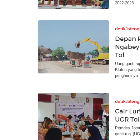
2022-2023.
detikJateng
Depan R
Ngabey
Tol
Uang ganti r
Klaten yang t
penghuninya.
detikJateng
Cair Lu
UGR Tol
Pemdes Joton
ganti rugi (U