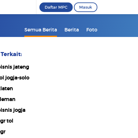
Daftar MPC
Masuk
Semua Berita
Berita
Foto
Terkait:
isnis jateng
ol jogja-solo
laten
leman
isnis jogja
gr tol
gr