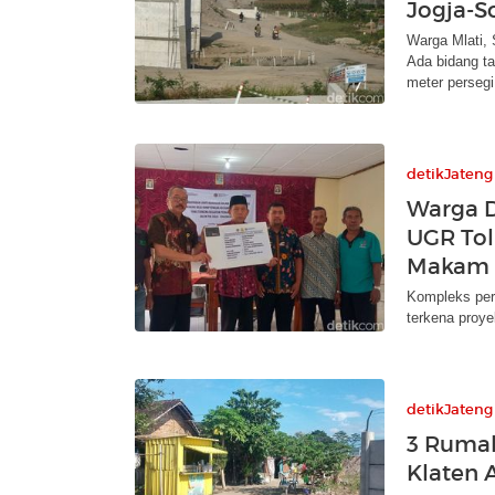
Jogja-S
Warga Mlati,
Ada bidang ta
meter persegi
detikJateng
Warga 
UGR Tol
Makam
Kompleks per
terkena proye
detikJateng
3 Rumah
Klaten 