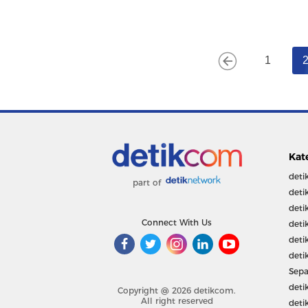
1
Kat
deti
part of
deti
deti
Connect With Us
deti
deti
deti
Sepa
deti
Copyright @ 2026 detikcom.
All right reserved
deti