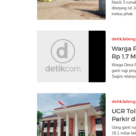
Nasib 3 ruma
diterjang tol
kedua pihak.
detikJateng
Warga P
Rp 1,7 M
Warga Desa P
ganti rugi pr
Segini nilainy
detikJateng
UGR Tol
Parkir 
Uang ganti ru
18,1 miliar b