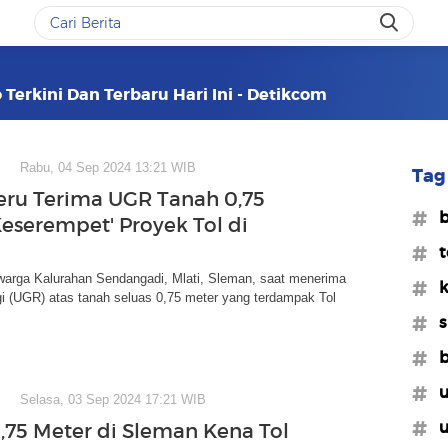
o Terkini Dan Terbaru Hari Ini - Detikcom
Rabu, 04 Sep 2024 13:21 WIB
Tag 
ru Terima UGR Tanah 0,75
#b
Keserempet' Proyek Tol di
#t
 warga Kalurahan Sendangadi, Mlati, Sleman, saat menerima
#k
gi (UGR) atas tanah seluas 0,75 meter yang terdampak Tol
#s
#b
#u
Selasa, 03 Sep 2024 17:21 WIB
#u
,75 Meter di Sleman Kena Tol