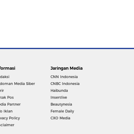
formasi
Jaringan Media
daksi
CNN Indonesia
doman Media Siber
CNBC Indonesia
rir
Haibunda
tak Pos
Insertlive
dia Partner
Beautynesia
fo Iklan
Female Daily
ivacy Policy
CXO Media
sclaimer