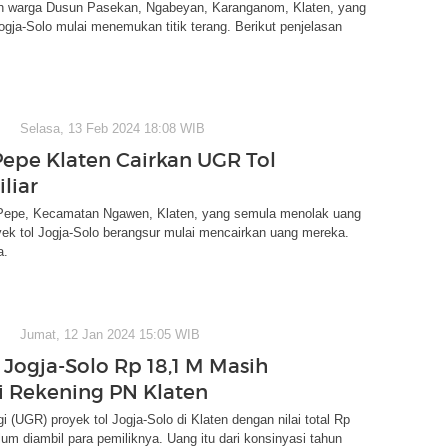
h warga Dusun Pasekan, Ngabeyan, Karanganom, Klaten, yang
 Jogja-Solo mulai menemukan titik terang. Berikut penjelasan
Selasa, 13 Feb 2024 18:08 WIB
epe Klaten Cairkan UGR Tol
iliar
epe, Kecamatan Ngawen, Klaten, yang semula menolak uang
oyek tol Jogja-Solo berangsur mulai mencairkan uang mereka.
a.
Jumat, 12 Jan 2024 15:05 WIB
 Jogja-Solo Rp 18,1 M Masih
di Rekening PN Klaten
gi (UGR) proyek tol Jogja-Solo di Klaten dengan nilai total Rp
elum diambil para pemiliknya. Uang itu dari konsinyasi tahun