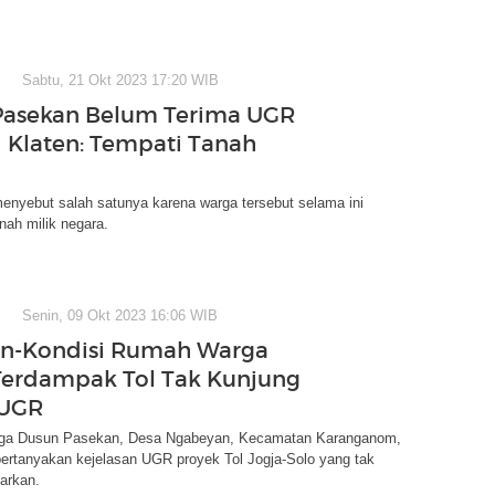
Sabtu, 21 Okt 2023 17:20 WIB
Pasekan Belum Terima UGR
N Klaten: Tempati Tanah
enyebut salah satunya karena warga tersebut selama ini
ah milik negara.
Senin, 09 Okt 2023 16:06 WIB
an-Kondisi Rumah Warga
Terdampak Tol Tak Kunjung
 UGR
rga Dusun Pasekan, Desa Ngabeyan, Kecamatan Karanganom,
ertanyakan kejelasan UGR proyek Tol Jogja-Solo yang tak
arkan.