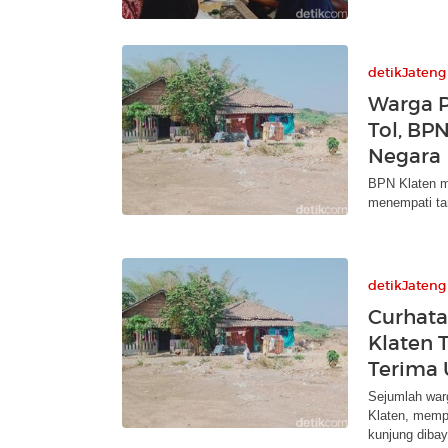
detikJateng
Warga 
Tol, BP
Negara
BPN Klaten m
menempati tan
detikJateng
Curhat
Klaten 
Terima
Sejumlah wa
Klaten, memp
kunjung dibay