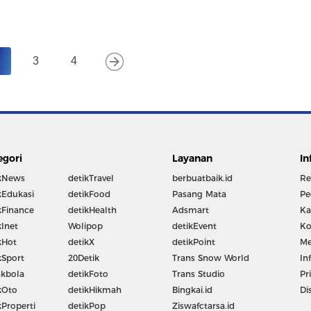
2
3
4
egori
Layanan
In
kNews
detikTravel
berbuatbaik.id
Re
kEdukasi
detikFood
Pasang Mata
Pe
kFinance
detikHealth
Adsmart
Ka
kInet
Wolipop
detikEvent
Ko
kHot
detikX
detikPoint
Me
kSport
20Detik
Trans Snow World
In
kbola
detikFoto
Trans Studio
Pr
kOto
detikHikmah
Bingkai.id
Di
kProperti
detikPop
Ziswafctarsa.id