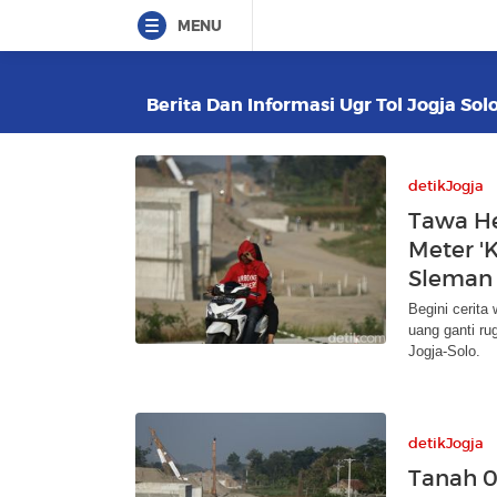
MENU
Berita Dan Informasi Ugr Tol Jogja Sol
detikJogja
Tawa He
Meter '
Sleman
Begini cerita
uang ganti ru
Jogja-Solo.
detikJogja
Tanah 0