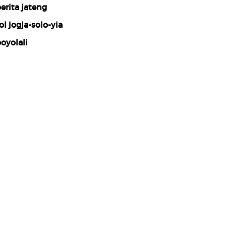
erita jateng
ol jogja-solo-yia
oyolali