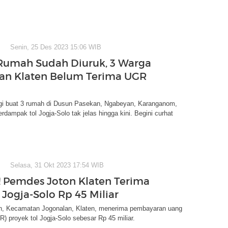
Senin, 25 Des 2023 15:06 WIB
umah Sudah Diuruk, 3 Warga
an Klaten Belum Terima UGR
ugi buat 3 rumah di Dusun Pasekan, Ngabeyan, Karanganom,
erdampak tol Jogja-Solo tak jelas hingga kini. Begini curhat
Selasa, 31 Okt 2023 17:54 WIB
r! Pemdes Joton Klaten Terima
 Jogja-Solo Rp 45 Miliar
, Kecamatan Jogonalan, Klaten, menerima pembayaran uang
GR) proyek tol Jogja-Solo sebesar Rp 45 miliar.