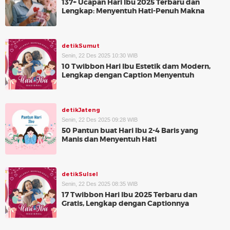
137+ Ucapan Hari Ibu 2025 Terbaru dan
Lengkap: Menyentuh Hati-Penuh Makna
detikSumut
Senin, 22 Des 2025 10:30 WIB
10 Twibbon Hari Ibu Estetik dam Modern,
Lengkap dengan Caption Menyentuh
detikJateng
Senin, 22 Des 2025 09:28 WIB
50 Pantun buat Hari Ibu 2-4 Baris yang
Manis dan Menyentuh Hati
detikSulsel
Senin, 22 Des 2025 08:35 WIB
17 Twibbon Hari Ibu 2025 Terbaru dan
Gratis, Lengkap dengan Captionnya