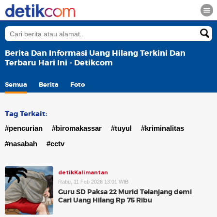
Berita Dan Informasi Uang Hilang Terkini Dan
Terbaru Hari Ini - Detikcom
Semua
Berita
Foto
Tag Terkait:
#pencurian
#biromakassar
#tuyul
#kriminalitas
#nasabah
#cctv
detikKalimantan
Rabu, 11 Feb 2026 13:01 WIB
Guru SD Paksa 22 Murid Telanjang demi
Cari Uang Hilang Rp 75 Ribu