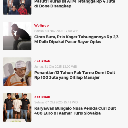
Pasutri Kuras Isi ATM Tetangga Rp 4 Juta
di Bone Ditangkap
Wolipop
Selasa, 04 Nov 2025 17:00 WIB
Cinta Buta, Pria Kaget Tabungannya Rp 2,3
M Raib Dipakai Pacar Bayar Oplas
detikBali
Jumat, 31 Okt 2025 13:00 WIB
Penantian 13 Tahun Pak Tarno Demi Duit
Rp 100 Juta yang Ditilap Manajer
detikBali
Selasa, 07 Okt 2025 15:41 WIB
Karyawan Bungalo Nusa Penida Curi Duit
400 Euro di Kamar Turis Slovakia