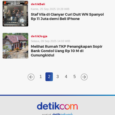
detikBali
Kamis, 25 Sep 2025 19:28 WIB
Staf Vila di Gianyar Curi Duit WN Spanyol
Rp 11 Juta demi Beli iPhone
detikJogja
Selasa, 09 Sep 2025 14:03 WIB
Melihat Rumah TKP Penangkapan Sopir
Bank Gondol Uang Rp 10 M di
Gunungkidul
1
2
3
4
5
part of