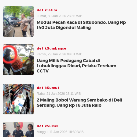
detikJatim
Jumat, 30 Jan 2026 23:36 WIB
Modus Pecah Kaca di Situbondo, Uang Rp
140 Juta Digondol Maling
detikSumbagsel
Kamis, 29 Jan 2026 09:01 WIB
Uang Milik Pedagang Cabai di
Lubuklinggau Dicuri, Pelaku Terekam
CCTV
detikSumut
Rabu, 21 Jan 2026 23:11 WIB
2 Maling Bobol Warung Sembako di Deli
Serdang, Uang Rp 16 Juta Raib
detikSulsel
Minggu, 11 Jan 2026 18:30 WIB