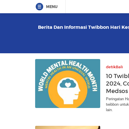
MENU
Berita Dan Informasi Twibbon Hari Kes
detikBali
10 Twib
2024, Co
Medsos
Peringatan H
twibbon untu
lain.