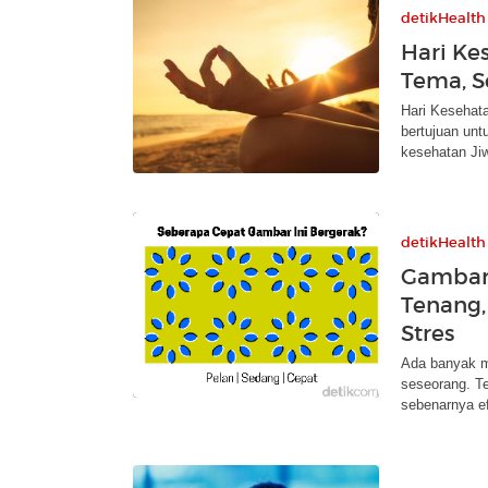
detikHealth
Hari Ke
Tema, S
Hari Kesehata
bertujuan un
kesehatan Ji
detikHealth
Gambar 
Tenang,
Stres
Ada banyak m
seseorang. Te
sebenarnya efe