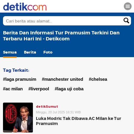
Berita Dan Informasi Tur Pramusim Terkini Dan
Terbaru Hari Ini - Detikcom
Semua
Berita
Foto
Tag Terkait:
#laga pramusim
#manchester united
#chelsea
#ac milan
#liverpool
#laga uji coba
detikSumut
Minggu, 20 Jul 2025 16:31 WIB
Luka Modric Tak Dibawa AC Milan ke Tur
Pramusim