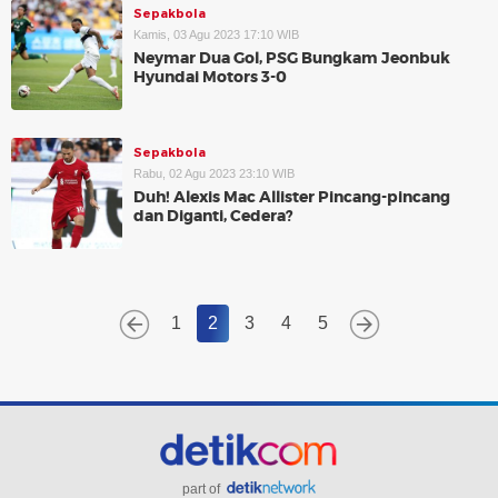
Sepakbola
Kamis, 03 Agu 2023 17:10 WIB
Neymar Dua Gol, PSG Bungkam Jeonbuk
Hyundai Motors 3-0
Sepakbola
Rabu, 02 Agu 2023 23:10 WIB
Duh! Alexis Mac Allister Pincang-pincang
dan Diganti, Cedera?
1
2
3
4
5
part of