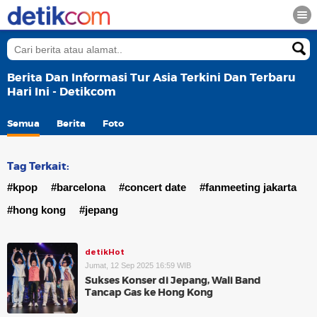
Berita Dan Informasi Tur Asia Terkini Dan Terbaru
Hari Ini - Detikcom
Semua
Berita
Foto
Tag Terkait:
#kpop
#barcelona
#concert date
#fanmeeting jakarta
#hong kong
#jepang
detikHot
Jumat, 12 Sep 2025 16:59 WIB
Sukses Konser di Jepang, Wali Band
Tancap Gas ke Hong Kong