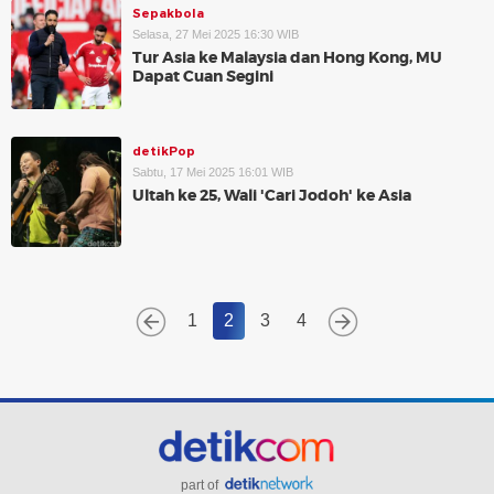
Sepakbola
Selasa, 27 Mei 2025 16:30 WIB
Tur Asia ke Malaysia dan Hong Kong, MU
Dapat Cuan Segini
detikPop
Sabtu, 17 Mei 2025 16:01 WIB
Ultah ke 25, Wali 'Cari Jodoh' ke Asia
1
2
3
4
part of