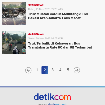
detikNews
Rabu, 19 Nov 2025 09:23 WIB
Truk Muatan Kardus Melintang di Tol
Bekasi Arah Jakarta, Lalin Macet
detikNews
Senin, 10 Nov 2025 08:05 WIB
Truk Terbalik di Kebayoran, Bus
Transjakarta Rute 8C dan 9E Terlambat
1
2
3
4
5
part of