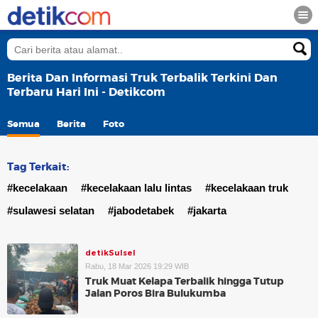
Berita Dan Informasi Truk Terbalik Terkini Dan
Terbaru Hari Ini - Detikcom
Semua
Berita
Foto
Tag Terkait:
#kecelakaan
#kecelakaan lalu lintas
#kecelakaan truk
#sulawesi selatan
#jabodetabek
#jakarta
detikSulsel
Rabu, 18 Mar 2026 19:29 WIB
Truk Muat Kelapa Terbalik hingga Tutup
Jalan Poros Bira Bulukumba