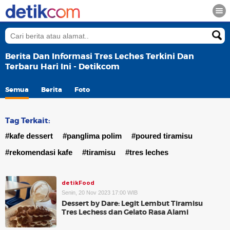
Berita Dan Informasi Tres Leches Terkini Dan
Terbaru Hari Ini - Detikcom
Semua
Berita
Foto
Tag Terkait:
#kafe dessert
#panglima polim
#poured tiramisu
#rekomendasi kafe
#tiramisu
#tres leches
detikFood
Senin, 20 Nov 2023 17:00 WIB
Dessert by Dare: Legit Lembut Tiramisu
Tres Lechess dan Gelato Rasa Alami