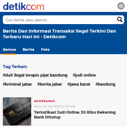
Berita Dan Informasi Transaksi Ilegal Terkini Dan
Terbaru Hari Ini - Detikcom
Semua
Berita
Foto
Tag Terkait:
#duit ilegal terapis pijat bandung
#judi online
#kriminal jabar
#berita jabar
#jawa barat
#bandung
detikSumut
Senin, 26 Jan 2026 11:00 WIB
Terindikasi Judi Online, 30 Ribu Rekening
Bank Ditutup