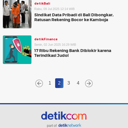
detikBali
Rabu, 09 Jul 2025 12:14 WIB
Sindikat Data Pribadi di Bali Dibongkar,
Ratusan Rekening Bocor ke Kamboja
detikFinance
Senin, 02 Jun 2025 16:29 WIB
17 Ribu Rekening Bank Diblokir karena
Terindikasi Judol
1
2
3
4
part of