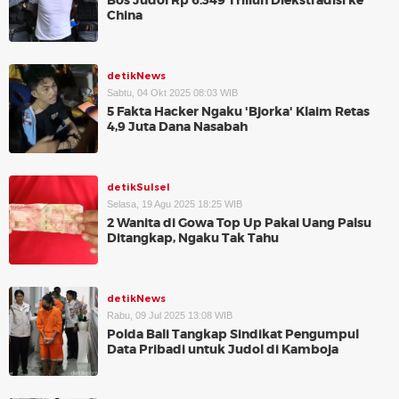
Bos Judol Rp 6.349 Triliun Diekstradisi ke
China
detikNews
Sabtu, 04 Okt 2025 08:03 WIB
5 Fakta Hacker Ngaku 'Bjorka' Klaim Retas
4,9 Juta Dana Nasabah
detikSulsel
Selasa, 19 Agu 2025 18:25 WIB
2 Wanita di Gowa Top Up Pakai Uang Palsu
Ditangkap, Ngaku Tak Tahu
detikNews
Rabu, 09 Jul 2025 13:08 WIB
Polda Bali Tangkap Sindikat Pengumpul
Data Pribadi untuk Judol di Kamboja