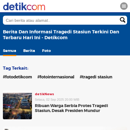
Berita Dan Informasi Tragedi Stasiun Terkini Dan
Terbaru Hari Ini - Detikcom
Semua
Berita
Foto
Tag Terkait:
#fotodetikcom
#fotointernasional
#tragedi stasiun
detikNews
Selasa, 02 Sep 2025 20:00 WIB
Ribuan Warga Serbia Protes Tragedi
Stasiun, Desak Presiden Mundur