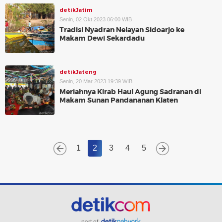
detikJatim
Senin, 02 Okt 2023 06:00 WIB
Tradisi Nyadran Nelayan Sidoarjo ke
Makam Dewi Sekardadu
detikJateng
Senin, 20 Mar 2023 19:39 WIB
Meriahnya Kirab Haul Agung Sadranan di
Makam Sunan Pandananan Klaten
1
2
3
4
5
part of