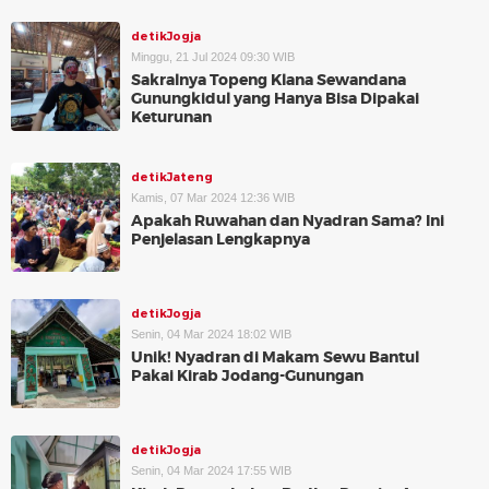
detikJogja
Minggu, 21 Jul 2024 09:30 WIB
Sakralnya Topeng Klana Sewandana
Gunungkidul yang Hanya Bisa Dipakai
Keturunan
detikJateng
Kamis, 07 Mar 2024 12:36 WIB
Apakah Ruwahan dan Nyadran Sama? Ini
Penjelasan Lengkapnya
detikJogja
Senin, 04 Mar 2024 18:02 WIB
Unik! Nyadran di Makam Sewu Bantul
Pakai Kirab Jodang-Gunungan
detikJogja
Senin, 04 Mar 2024 17:55 WIB