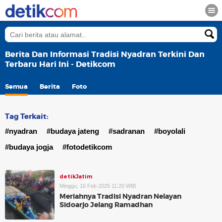
Berita Dan Informasi Tradisi Nyadran Terkini Dan
Terbaru Hari Ini - Detikcom
Semua
Berita
Foto
Tag Terkait:
#nyadran
#budaya jateng
#sadranan
#boyolali
#budaya jogja
#fotodetikcom
detikJatim
Minggu, 16 Feb 2025 11:20 WIB
Meriahnya Tradisi Nyadran Nelayan
Sidoarjo Jelang Ramadhan