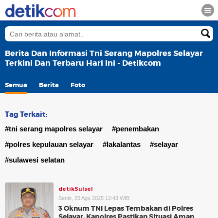
Berita Dan Informasi Tni Serang Mapolres Selayar
Terkini Dan Terbaru Hari Ini - Detikcom
Semua
Berita
Foto
Tag Terkait:
#tni serang mapolres selayar
#penembakan
#polres kepulauan selayar
#lakalantas
#selayar
#sulawesi selatan
detikSulsel
Senin, 25 Agu 2025 12:43 WIB
3 Oknum TNI Lepas Tembakan di Polres
Selayar, Kapolres Pastikan Situasi Aman