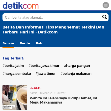
Berita Dan Informasi Tips Menghemat Terkini Dan
Terbaru Hari Ini - Detikcom
Semua
Berita
Foto
Tag Terkait:
#berita jatim
#berita jawa timur
#harga pangan
#harga sembako
#jawa timur
#belanja makanan
detikFood
Kamis, 08 Mei 2025 11:30 WIB
Wanita Ini Jalani Gaya Hidup Hemat, Ini
Menu Makanannya