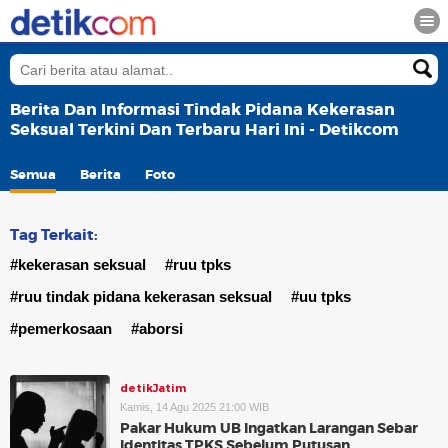
Berita Dan Informasi Tindak Pidana Kekerasan
Seksual Terkini Dan Terbaru Hari Ini - Detikcom
Semua
Berita
Foto
Tag Terkait:
#kekerasan seksual
#ruu tpks
#ruu tindak pidana kekerasan seksual
#uu tpks
#pemerkosaan
#aborsi
detikJatim
Kamis, 14 Agu 2025 21:00 WIB
Pakar Hukum UB Ingatkan Larangan Sebar
Identitas TPKS Sebelum Putusan