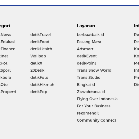
egori
Layanan
In
kNews
detikTravel
berbuatbaik.id
Re
kEdukasi
detikFood
Pasang Mata
Pe
kFinance
detikHealth
Adsmart
Ka
kInet
Wolipop
detikEvent
Ko
kHot
detikX
detikPoint
Me
kSport
20Detik
Trans Snow World
In
kbola
detikFoto
Trans Studio
Pr
kOto
detikHikmah
Bingkai.id
Di
kProperti
detikPop
Ziswafctarsa.id
Flying Over Indonesia
For Your Business
rekomendit
Community Connect