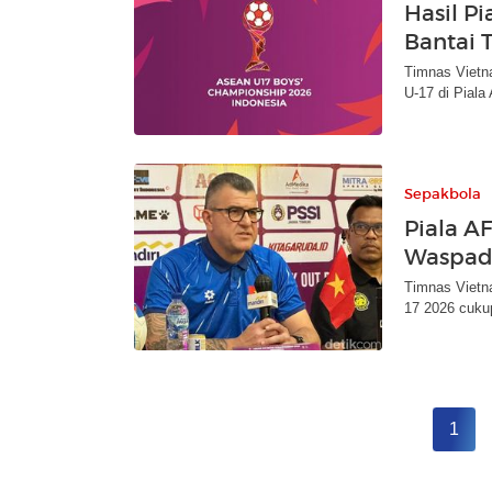
Hasil P
Bantai 
Timnas Vietn
U-17 di Piala
Sepakbola
Piala A
Waspada
Timnas Vietn
17 2026 cukup
1