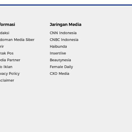
formasi
Jaringan Media
daksi
CNN Indonesia
doman Media Siber
CNBC Indonesia
rir
Haibunda
tak Pos
Insertlive
dia Partner
Beautynesia
fo Iklan
Female Daily
ivacy Policy
CXO Media
sclaimer