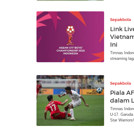
Sepakbola
Link Li
Vietnam
Ini
Timnas Indone
streaming lag
Sepakbola
Piala A
dalam 
Timnas Indon
U-17. Garuda
Star Warriors!