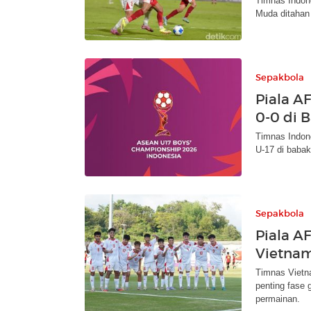
Timnas Indone
Muda ditahan
Sepakbola
Piala A
0-0 di 
Timnas Indon
U-17 di baba
Sepakbola
Piala A
Vietnam
Timnas Vietn
penting fase 
permainan.