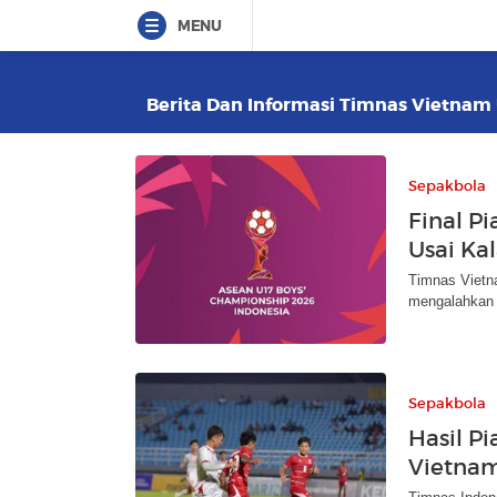
MENU
Berita Dan Informasi Timnas Vietnam U
Sepakbola
Final Pi
Usai Ka
Timnas Vietn
mengalahkan 
Sepakbola
Hasil Pi
Vietnam