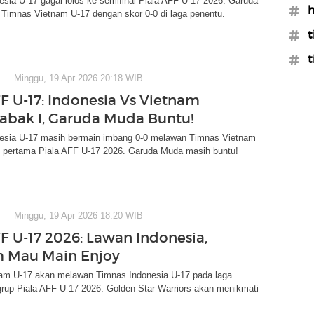
sia U-17 gagal lolos ke semifinal Piala AFF U-17 2026. Garuda
#h
 Timnas Vietnam U-17 dengan skor 0-0 di laga penentu.
#t
#t
Minggu, 19 Apr 2026 20:18 WIB
FF U-17: Indonesia Vs Vietnam
Babak I, Garuda Muda Buntu!
esia U-17 masih bermain imbang 0-0 melawan Timnas Vietnam
k pertama Piala AFF U-17 2026. Garuda Muda masih buntu!
Minggu, 19 Apr 2026 18:20 WIB
FF U-17 2026: Lawan Indonesia,
 Mau Main Enjoy
am U-17 akan melawan Timnas Indonesia U-17 pada laga
grup Piala AFF U-17 2026. Golden Star Warriors akan menikmati