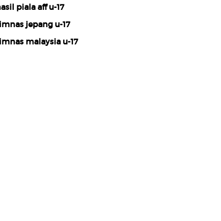
asil piala aff u-17
imnas jepang u-17
imnas malaysia u-17