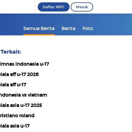
Daftar MPC
Masuk
Semua Berita
Berita
Foto
Terkait:
imnas indonesia u-17
iala aff u-17 2026
iala aff u-17
ndonesia vs vietnam
iala asia u-17 2025
ristiano roland
iala asia u-17