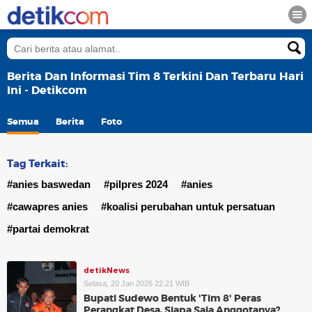
Berita Dan Informasi Tim 8 Terkini Dan Terbaru Hari
Ini - Detikcom
Semua
Berita
Foto
Tag Terkait:
#anies baswedan
#pilpres 2024
#anies
#cawapres anies
#koalisi perubahan untuk persatuan
#partai demokrat
detikNews
Selasa, 20 Jan 2026 22:21 WIB
Bupati Sudewo Bentuk 'Tim 8' Peras
Perangkat Desa, Siapa Saja Anggotanya?