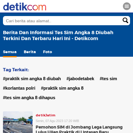
Berita Dan Informasi Tes Sim Angka 8 Diubah
Terkini Dan Terbaru Hari Ini - Detikcom
Semua
Berita
Foto
Tag Terkait:
#praktik sim angka 8 diubah
#jabodetabek
#tes sim
#korlantas polri
#praktik sim angka 8
#tes sim angka 8 dihapus
detikJatim
Senin, 07 Agu 2023 17:20 WIB
Pemohon SIM di Jombang Lega Langsung
Lulus Ujian Praktik di Lintasan Baru