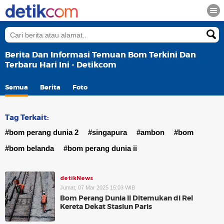
Berita Dan Informasi Temuan Bom Terkini Dan
Terbaru Hari Ini - Detikcom
Semua
Berita
Foto
Tag Terkait:
#bom perang dunia 2
#singapura
#ambon
#bom
#bom belanda
#bom perang dunia ii
detikNews
Jumat, 07 Mar 2025 15:03 WIB
Bom Perang Dunia II Ditemukan di Rel
Kereta Dekat Stasiun Paris