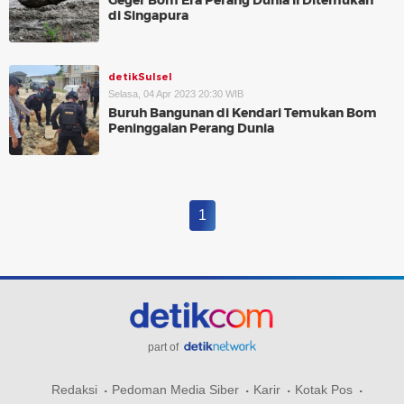
Geger Bom Era Perang Dunia II Ditemukan
di Singapura
detikSulsel
Selasa, 04 Apr 2023 20:30 WIB
Buruh Bangunan di Kendari Temukan Bom
Peninggalan Perang Dunia
1
part of
Redaksi
Pedoman Media Siber
Karir
Kotak Pos