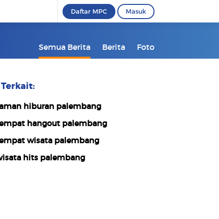
Daftar MPC
Masuk
Semua Berita
Berita
Foto
Terkait:
aman hiburan palembang
empat hangout palembang
empat wisata palembang
isata hits palembang