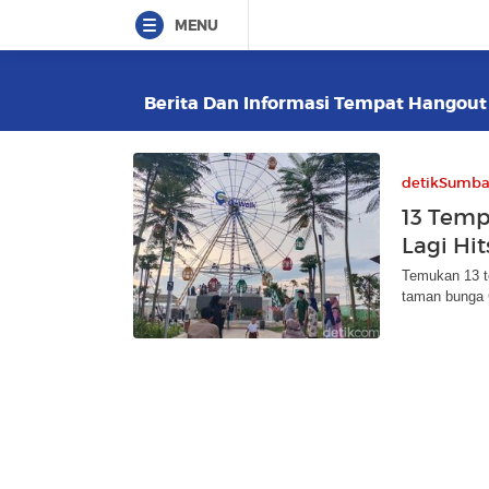
MENU
Berita Dan Informasi Tempat Hangout 
detikSumba
13 Temp
Lagi Hi
Temukan 13 t
taman bunga C