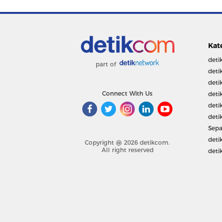
Kat
deti
part of
deti
deti
Connect With Us
deti
deti
deti
Sepa
deti
Copyright @ 2026 detikcom.
All right reserved
deti