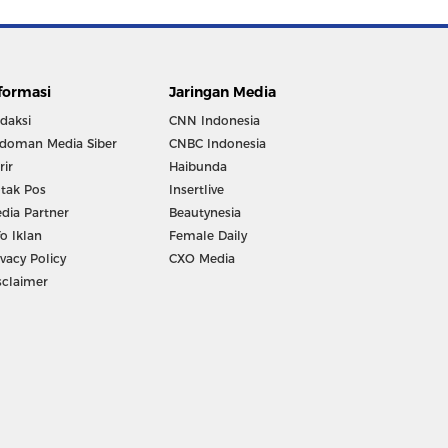
formasi
Jaringan Media
daksi
CNN Indonesia
doman Media Siber
CNBC Indonesia
rir
Haibunda
tak Pos
Insertlive
dia Partner
Beautynesia
fo Iklan
Female Daily
ivacy Policy
CXO Media
sclaimer