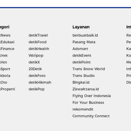
egori
Layanan
In
kNews
detikTravel
berbuatbaik.id
Re
kEdukasi
detikFood
Pasang Mata
Pe
kFinance
detikHealth
Adsmart
Ka
kInet
Wolipop
detikEvent
Ko
kHot
detikX
detikPoint
Me
kSport
20Detik
Trans Snow World
In
kbola
detikFoto
Trans Studio
Pr
kOto
detikHikmah
Bingkai.id
Di
kProperti
detikPop
Ziswafctarsa.id
Flying Over Indonesia
For Your Business
rekomendit
Community Connect