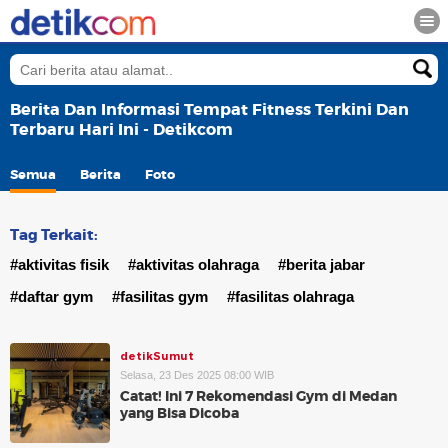
Berita Dan Informasi Tempat Fitness Terkini Dan
Terbaru Hari Ini - Detikcom
Semua
Berita
Foto
Tag Terkait:
#aktivitas fisik
#aktivitas olahraga
#berita jabar
#daftar gym
#fasilitas gym
#fasilitas olahraga
detikSumut
Selasa, 23 Des 2025 08:00 WIB
Catat! Ini 7 Rekomendasi Gym di Medan
yang Bisa Dicoba