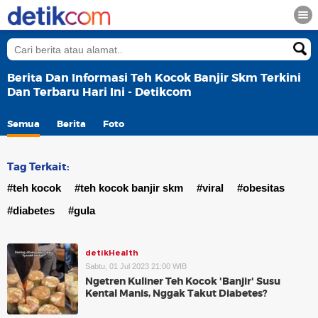
Berita Dan Informasi Teh Kocok Banjir Skm Terkini
Dan Terbaru Hari Ini - Detikcom
Semua
Berita
Foto
Tag Terkait:
#teh kocok
#teh kocok banjir skm
#viral
#obesitas
#diabetes
#gula
detikHealth
Sabtu, 01 Jul 2023 21:00 WIB
Ngetren Kuliner Teh Kocok 'Banjir' Susu
Kental Manis, Nggak Takut Diabetes?