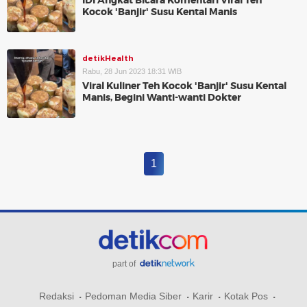
IDI Angkat Bicara Komentari Viral Teh
Kocok 'Banjir' Susu Kental Manis
detikHealth
Rabu, 28 Jun 2023 18:31 WIB
Viral Kuliner Teh Kocok 'Banjir' Susu Kental
Manis, Begini Wanti-wanti Dokter
1
part of
Redaksi
Pedoman Media Siber
Karir
Kotak Pos