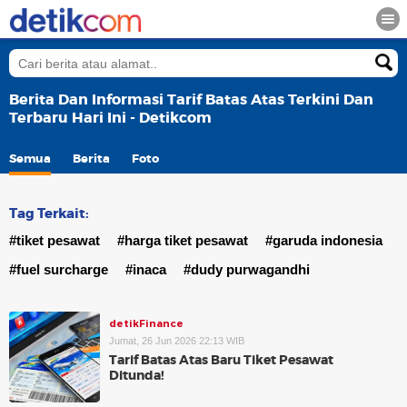
Berita Dan Informasi Tarif Batas Atas Terkini Dan
Terbaru Hari Ini - Detikcom
Semua
Berita
Foto
Tag Terkait:
#tiket pesawat
#harga tiket pesawat
#garuda indonesia
#fuel surcharge
#inaca
#dudy purwagandhi
detikFinance
Jumat, 26 Jun 2026 22:13 WIB
Tarif Batas Atas Baru Tiket Pesawat
Ditunda!