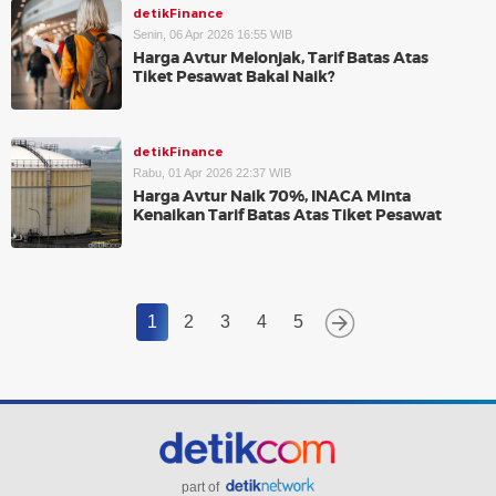
detikFinance
Senin, 06 Apr 2026 16:55 WIB
Harga Avtur Melonjak, Tarif Batas Atas
Tiket Pesawat Bakal Naik?
detikFinance
Rabu, 01 Apr 2026 22:37 WIB
Harga Avtur Naik 70%, INACA Minta
Kenaikan Tarif Batas Atas Tiket Pesawat
1
2
3
4
5
part of