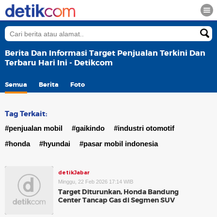
Berita Dan Informasi Target Penjualan Terkini Dan
Terbaru Hari Ini - Detikcom
Semua
Berita
Foto
Tag Terkait:
#penjualan mobil
#gaikindo
#industri otomotif
#honda
#hyundai
#pasar mobil indonesia
detikJabar
Minggu, 22 Feb 2026 17:14 WIB
Target Diturunkan, Honda Bandung
Center Tancap Gas di Segmen SUV