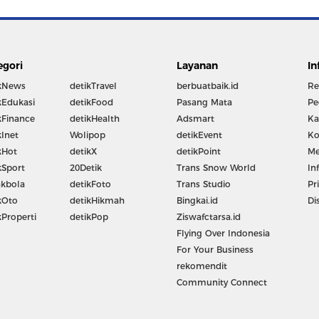
egori
Layanan
In
kNews
detikTravel
berbuatbaik.id
Re
kEdukasi
detikFood
Pasang Mata
Pe
kFinance
detikHealth
Adsmart
Ka
kInet
Wolipop
detikEvent
Ko
kHot
detikX
detikPoint
Me
kSport
20Detik
Trans Snow World
In
kbola
detikFoto
Trans Studio
Pr
kOto
detikHikmah
Bingkai.id
Di
kProperti
detikPop
Ziswafctarsa.id
Flying Over Indonesia
For Your Business
rekomendit
Community Connect