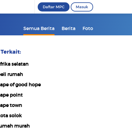
Daftar MPC
Masuk
Semua Berita
Berita
Foto
Terkait:
frika selatan
eli rumah
ape of good hope
ape point
ape town
ota solok
umah murah