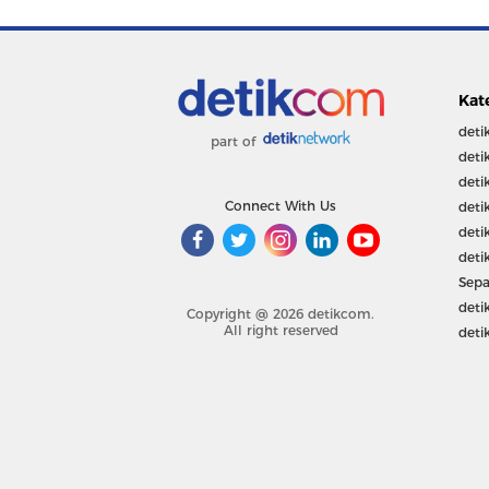
Kat
deti
part of
deti
deti
Connect With Us
deti
deti
deti
Sepa
deti
Copyright @ 2026 detikcom.
All right reserved
deti