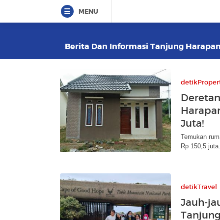
MENU
Berita Dan Informasi Tanjung Harapan 
detikProper
Deretan
Harapan
Juta!
Temukan ruma
Rp 150,5 juta.
detikTravel
Jauh-jau
Tanjun