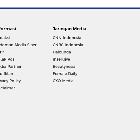
formasi
Jaringan Media
daksi
CNN Indonesia
doman Media Siber
CNBC Indonesia
rir
Haibunda
tak Pos
Insertlive
dia Partner
Beautynesia
fo Iklan
Female Daily
ivacy Policy
CXO Media
sclaimer