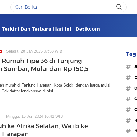
Terkini Dan Terbaru Hari Ini - Detikcom
ti
Selasa, 28 Jan 2025 07:58 WIB
Tag 
 Rumah Tipe 36 di Tanjung
#a
 Sumbar, Mulai dari Rp 150,5
#b
h murah di Tanjung Harapan, Kota Solok, dengan harga mulai
#c
 Cek daftar lengkapnya di sini.
#c
#c
Minggu, 16 Jun 2024 16:41 WIB
#k
h ke Afrika Selatan, Wajib ke
#r
g Harapan