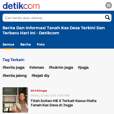
Berita Dan Informasi Tanah Kas Desa Terkini Dan
Terbaru Hari Ini - Detikcom
Semua
Berita
Foto
Tag Terkait:
#berita jogja
#sleman
#hukrim jogja
#jogja
#berita jateng
#kejati diy
detikJogja
Selasa, 16 Sep 2025 18:00 WIB
Titah Sultan HB X Terkait Kasus Mafia
Tanah Kas Desa di Jogja