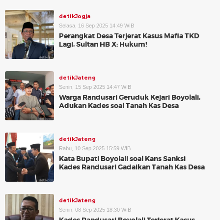
detikJogja
Selasa, 16 Sep 2025 14:49 WIB
Perangkat Desa Terjerat Kasus Mafia TKD
Lagi, Sultan HB X: Hukum!
detikJateng
Senin, 15 Sep 2025 14:47 WIB
Warga Randusari Geruduk Kejari Boyolali,
Adukan Kades soal Tanah Kas Desa
detikJateng
Rabu, 10 Sep 2025 15:59 WIB
Kata Bupati Boyolali soal Kans Sanksi
Kades Randusari Gadaikan Tanah Kas Desa
detikJateng
Senin, 08 Sep 2025 18:30 WIB