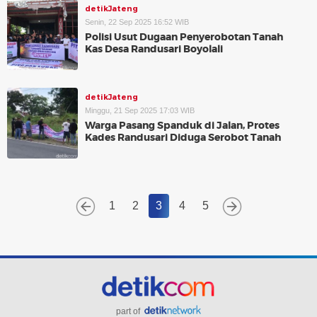
detikJateng
Senin, 22 Sep 2025 16:52 WIB
Polisi Usut Dugaan Penyerobotan Tanah
Kas Desa Randusari Boyolali
detikJateng
Minggu, 21 Sep 2025 17:03 WIB
Warga Pasang Spanduk di Jalan, Protes
Kades Randusari Diduga Serobot Tanah
1
2
3
4
5
part of