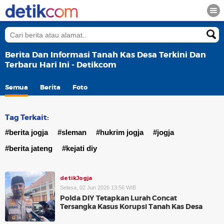
Berita Dan Informasi Tanah Kas Desa Terkini Dan
Terbaru Hari Ini - Detikcom
Semua
Berita
Foto
Tag Terkait:
#berita jogja
#sleman
#hukrim jogja
#jogja
#berita jateng
#kejati diy
detikJogja
Selasa, 02 Jun 2026 13:56 WIB
Polda DIY Tetapkan Lurah Concat
Tersangka Kasus Korupsi Tanah Kas Desa