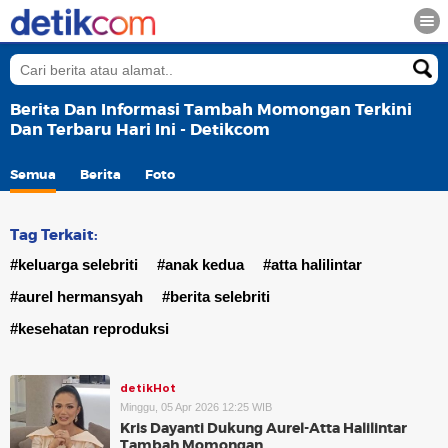
Berita Dan Informasi Tambah Momongan Terkini
Dan Terbaru Hari Ini - Detikcom
Semua
Berita
Foto
Tag Terkait:
#keluarga selebriti
#anak kedua
#atta halilintar
#aurel hermansyah
#berita selebriti
#kesehatan reproduksi
detikHot
Minggu, 05 Apr 2026 12:25 WIB
Kris Dayanti Dukung Aurel-Atta Halilintar
Tambah Momongan