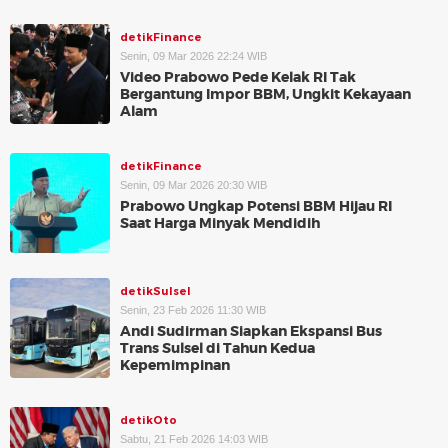
detikFinance
Senin, 09 Mar 2026 22:24 WIB
Video Prabowo Pede Kelak RI Tak
Bergantung Impor BBM, Ungkit Kekayaan
Alam
detikFinance
Senin, 09 Mar 2026 20:30 WIB
Prabowo Ungkap Potensi BBM Hijau RI
Saat Harga Minyak Mendidih
detikSulsel
Senin, 23 Feb 2026 11:30 WIB
Andi Sudirman Siapkan Ekspansi Bus
Trans Sulsel di Tahun Kedua
Kepemimpinan
detikOto
Sabtu, 21 Feb 2026 14:03 WIB