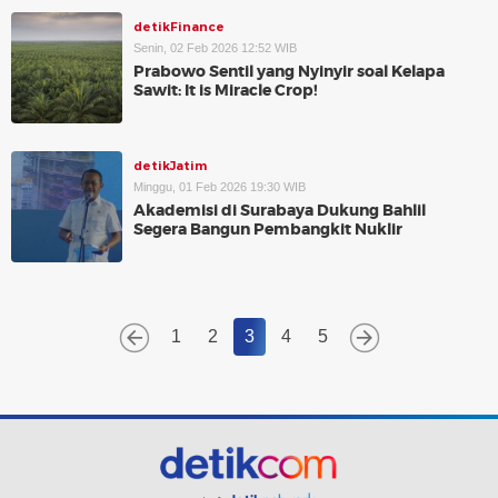
detikFinance
Senin, 02 Feb 2026 12:52 WIB
Prabowo Sentil yang Nyinyir soal Kelapa
Sawit: It is Miracle Crop!
detikJatim
Minggu, 01 Feb 2026 19:30 WIB
Akademisi di Surabaya Dukung Bahlil
Segera Bangun Pembangkit Nuklir
1
2
3
4
5