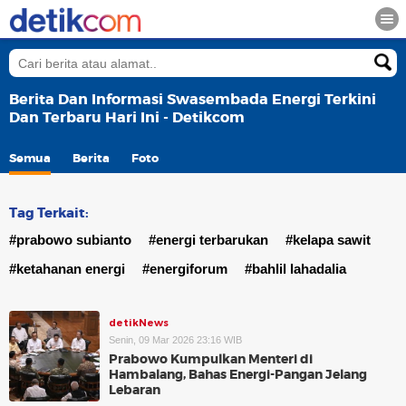
Berita Dan Informasi Swasembada Energi Terkini
Dan Terbaru Hari Ini - Detikcom
Semua
Berita
Foto
Tag Terkait:
#prabowo subianto
#energi terbarukan
#kelapa sawit
#ketahanan energi
#energiforum
#bahlil lahadalia
detikNews
Senin, 09 Mar 2026 23:16 WIB
Prabowo Kumpulkan Menteri di
Hambalang, Bahas Energi-Pangan Jelang
Lebaran