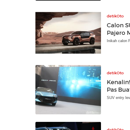
detikOto
Calon S
Pajero 
Inikah calon 
detikOto
Kenalin
Pas Bu
SUV entry lev
detikOto