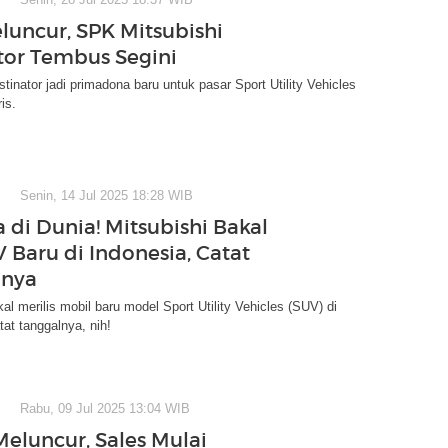
luncur, SPK Mitsubishi
tor Tembus Segini
stinator jadi primadona baru untuk pasar Sport Utility Vehicles
is.
Senin, 14 Jul 2025 18:28 WIB
 di Dunia! Mitsubishi Bakal
V Baru di Indonesia, Catat
lnya
al merilis mobil baru model Sport Utility Vehicles (SUV) di
tat tanggalnya, nih!
Rabu, 09 Jul 2025 13:04 WIB
eluncur, Sales Mulai