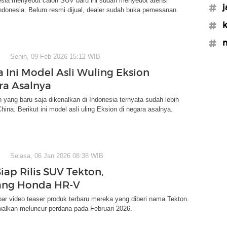
esia menyebut calon SUV baru ini sudah menyedot atensi
#j
ndonesia. Belum resmi dijual, dealer sudah buka pemesanan.
#k
#m
Senin, 09 Feb 2026 15:12 WIB
a Ini Model Asli Wuling Eksion
ra Asalnya
 yang baru saja dikenalkan di Indonesia ternyata sudah lebih
China. Berikut ini model asli uling Eksion di negara asalnya.
Selasa, 06 Jan 2026 08:38 WIB
iap Rilis SUV Tekton,
ang Honda HR-V
r video teaser produk terbaru mereka yang diberi nama Tekton.
walkan meluncur perdana pada Februari 2026.