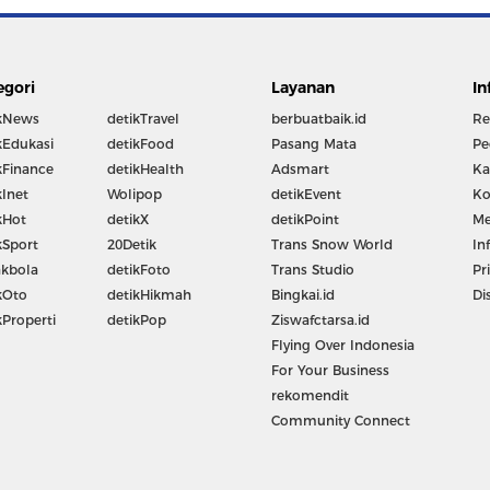
egori
Layanan
In
kNews
detikTravel
berbuatbaik.id
Re
kEdukasi
detikFood
Pasang Mata
Pe
kFinance
detikHealth
Adsmart
Ka
kInet
Wolipop
detikEvent
Ko
kHot
detikX
detikPoint
Me
kSport
20Detik
Trans Snow World
In
kbola
detikFoto
Trans Studio
Pr
kOto
detikHikmah
Bingkai.id
Di
kProperti
detikPop
Ziswafctarsa.id
Flying Over Indonesia
For Your Business
rekomendit
Community Connect