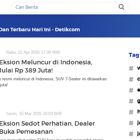
Dan Terbaru Hari Ini - Detikcom
Rabu, 22 Apr 2026 17:00 WIB
Tag 
Eksion Meluncur di Indonesia,
#w
ulai Rp 389 Juta!
#c
 resmi meluncur di Indonesia. SUV 7-Seater ini ditawarkan
juta!
#e
#g
#h
Senin, 16 Mar 2026 10:03 WIB
#j
Eksion Sedot Perhatian, Dealer
 Buka Pemesanan
#j