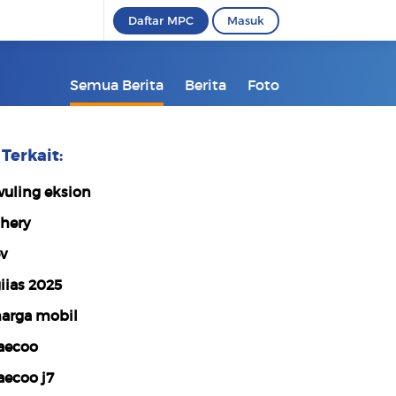
Daftar MPC
Masuk
Semua Berita
Berita
Foto
Terkait:
uling eksion
hery
v
iias 2025
arga mobil
aecoo
aecoo j7