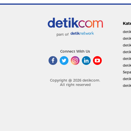
Kat
deti
part of
deti
deti
Connect With Us
deti
deti
deti
Sepa
deti
Copyright @ 2026 detikcom.
All right reserved
deti