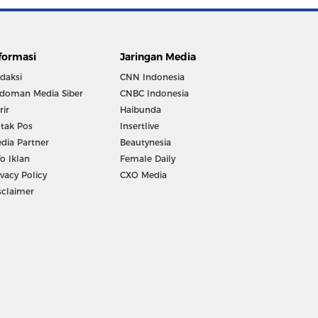
formasi
Jaringan Media
daksi
CNN Indonesia
doman Media Siber
CNBC Indonesia
rir
Haibunda
tak Pos
Insertlive
dia Partner
Beautynesia
fo Iklan
Female Daily
ivacy Policy
CXO Media
sclaimer