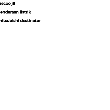
aecoo j8
endaraan listrik
itsubishi destinator