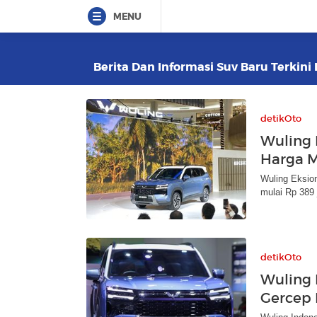
MENU
Berita Dan Informasi Suv Baru Terkini 
detikOto
Wuling 
Harga M
Wuling Eksion
mulai Rp 389 
detikOto
Wuling 
Gercep