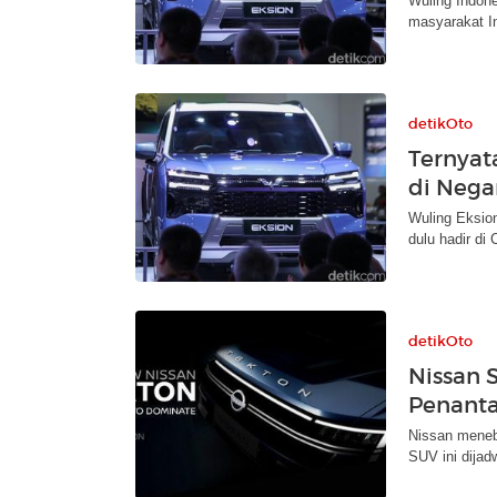
Wuling Indon
masyarakat I
detikOto
Ternyat
di Nega
Wuling Eksion
dulu hadir di 
detikOto
Nissan S
Penant
Nissan meneba
SUV ini dijad