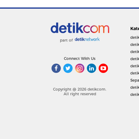
Kat
deti
part of
deti
deti
Connect With Us
deti
deti
deti
Sepa
deti
Copyright @ 2026 detikcom.
All right reserved
deti