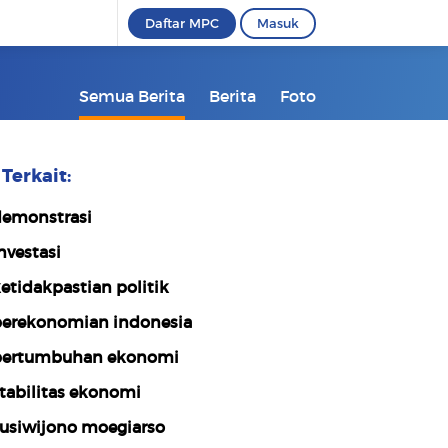
Daftar MPC
Masuk
Semua Berita
Berita
Foto
Terkait:
emonstrasi
nvestasi
etidakpastian politik
erekonomian indonesia
ertumbuhan ekonomi
tabilitas ekonomi
usiwijono moegiarso