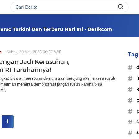
arso Terkini Dan Terbaru Hari Ini - Detikcom
e
Sabtu, 30 Agu 2025 06:57 WIB
Tag 
ngan Jadi Kerusuhan,
#d
 RI Taruhannya!
#i
ngkat bicara merespons demonstrasi berujung aksi massa rusuh
emerintah meminta demonstrasi jangan rusuh karena bisa
#k
mi.
#p
#p
#s
1
#s