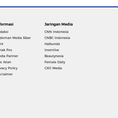
formasi
Jaringan Media
daksi
CNN Indonesia
doman Media Siber
CNBC Indonesia
rir
Haibunda
tak Pos
Insertlive
dia Partner
Beautynesia
fo Iklan
Female Daily
ivacy Policy
CXO Media
sclaimer