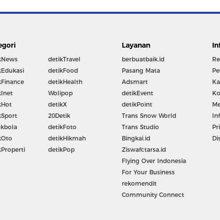
egori
Layanan
In
kNews
detikTravel
berbuatbaik.id
Re
kEdukasi
detikFood
Pasang Mata
Pe
kFinance
detikHealth
Adsmart
Ka
kInet
Wolipop
detikEvent
Ko
kHot
detikX
detikPoint
Me
kSport
20Detik
Trans Snow World
In
kbola
detikFoto
Trans Studio
Pr
kOto
detikHikmah
Bingkai.id
Di
kProperti
detikPop
Ziswafctarsa.id
Flying Over Indonesia
For Your Business
rekomendit
Community Connect