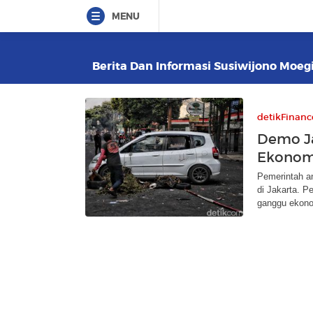
MENU
Berita Dan Informasi Susiwijono Moegi
detikFinanc
Demo Ja
Ekonomi
Pemerintah a
di Jakarta. P
ganggu ekono