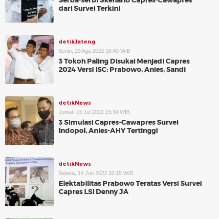
Serba-serbi Skenario Capres-Cawapres
dari Survei Terkini
detikJateng
Senin, 29 Agu 2022 16:49 WIB
3 Tokoh Paling Disukai Menjadi Capres
2024 Versi ISC: Prabowo, Anies, Sandi
detikNews
Jumat, 15 Jul 2022 15:34 WIB
3 Simulasi Capres-Cawapres Survei
Indopol, Anies-AHY Tertinggi
detikNews
Selasa, 14 Jun 2022 20:15 WIB
Elektabilitas Prabowo Teratas Versi Survei
Capres LSI Denny JA