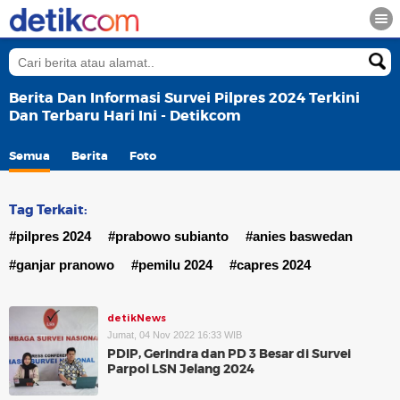
Berita Dan Informasi Survei Pilpres 2024 Terkini
Dan Terbaru Hari Ini - Detikcom
Semua
Berita
Foto
Tag Terkait:
#pilpres 2024
#prabowo subianto
#anies baswedan
#ganjar pranowo
#pemilu 2024
#capres 2024
detikNews
Jumat, 04 Nov 2022 16:33 WIB
PDIP, Gerindra dan PD 3 Besar di Survei
Parpol LSN Jelang 2024