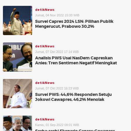
detikNews
Jumat, 04 Nov 2022 15:33 WIB
Survei Capres 2024 LSN: Pilihan Publik
Mengerucut, Prabowo 30,2%
detikNews
Jumat, 07 Okt 2022 17:14 WIB
Analisis PWS Usai NasDem Capreskan
Anies: Tren Sentimen Negatif Meningkat
detikNews
Jumat, 07 Okt 2022 16:23 WIB
Survei PWS: 44,6% Responden Setuju
Jokowi Cawapres, 46,2% Menolak
detikNews
Kamis, 01 Sep 2022 09:01 WIB