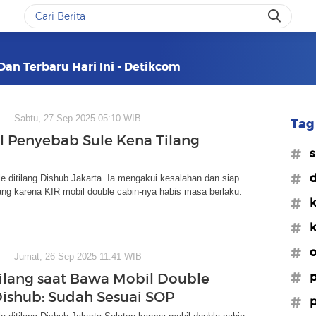
 Dan Terbaru Hari Ini - Detikcom
Sabtu, 27 Sep 2025 05:10 WIB
Tag 
 Penyebab Sule Kena Tilang
#s
#d
 ditilang Dishub Jakarta. Ia mengakui kesalahan dan siap
ng karena KIR mobil double cabin-nya habis masa berlaku.
#k
#k
#o
Jumat, 26 Sep 2025 11:41 WIB
#p
tilang saat Bawa Mobil Double
Dishub: Sudah Sesuai SOP
#p