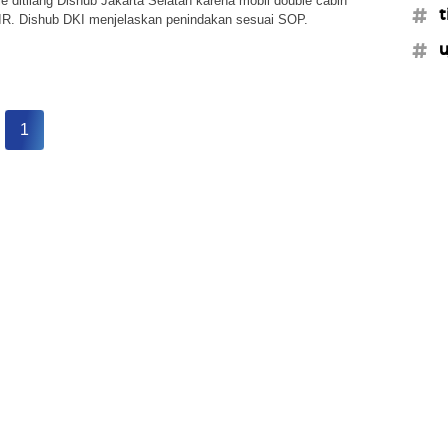
 ditilang Dishub Jakarta Selatan karena mobil double cabin
#t
KIR. Dishub DKI menjelaskan penindakan sesuai SOP.
#u
1