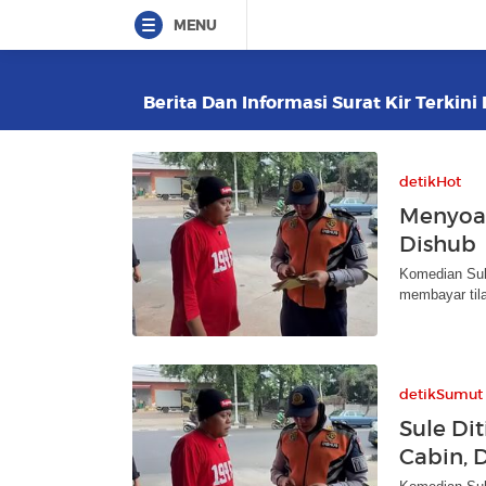
MENU
Berita Dan Informasi Surat Kir Terkini
detikHot
Menyoal
Dishub
Komedian Sule
membayar tila
detikSumut
Sule Di
Cabin, 