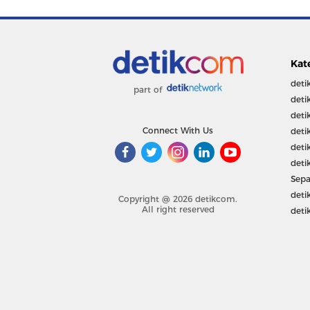
Kat
deti
part of
deti
deti
Connect With Us
deti
deti
deti
Sepa
deti
Copyright @ 2026 detikcom.
All right reserved
deti