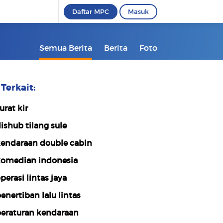
Daftar MPC
Masuk
Semua Berita
Berita
Foto
Terkait:
urat kir
ishub tilang sule
endaraan double cabin
omedian indonesia
perasi lintas jaya
enertiban lalu lintas
eraturan kendaraan