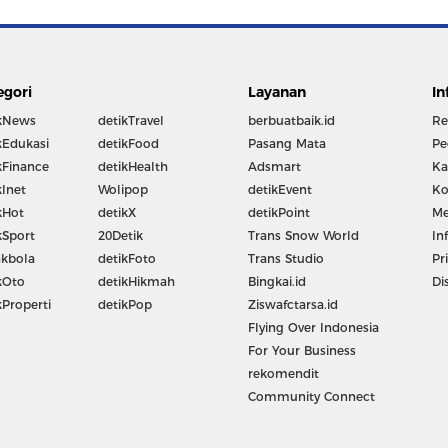
egori
Layanan
In
kNews
detikTravel
berbuatbaik.id
Re
kEdukasi
detikFood
Pasang Mata
Pe
kFinance
detikHealth
Adsmart
Ka
kInet
Wolipop
detikEvent
Ko
kHot
detikX
detikPoint
Me
kSport
20Detik
Trans Snow World
In
kbola
detikFoto
Trans Studio
Pr
kOto
detikHikmah
Bingkai.id
Di
kProperti
detikPop
Ziswafctarsa.id
Flying Over Indonesia
For Your Business
rekomendit
Community Connect