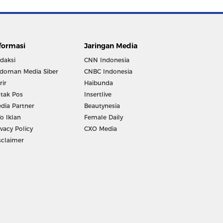
formasi
Jaringan Media
daksi
CNN Indonesia
doman Media Siber
CNBC Indonesia
rir
Haibunda
tak Pos
Insertlive
dia Partner
Beautynesia
fo Iklan
Female Daily
ivacy Policy
CXO Media
sclaimer