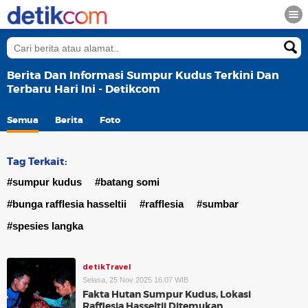
Berita Dan Informasi Sumpur Kudus Terkini Dan
Terbaru Hari Ini - Detikcom
Semua
Berita
Foto
Tag Terkait:
#sumpur kudus
#batang somi
#bunga rafflesia hasseltii
#rafflesia
#sumbar
#spesies langka
detikTravel
Selasa, 25 Nov 2025 16:07 WIB
Fakta Hutan Sumpur Kudus, Lokasi
Rafflesia Hasseltii Ditemukan